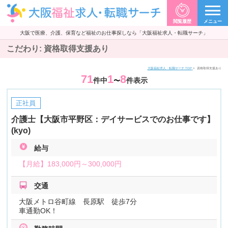
閲覧履歴
メニュー
大阪で医療、介護、保育など福祉のお仕事探しなら「大阪福祉求人・転職サーチ」
こだわり:
資格取得支援あり
大阪福祉求人・転職サーチ TOP
資格取得支援あり
71
1
8
件中
件表示
〜
正社員
介護士【大阪市平野区：デイサービスでのお仕事です】
(kyo)
給与
【月給】
183,000円～
300,000円
交通
大阪メトロ谷町線 長原駅 徒歩7分
車通勤OK！