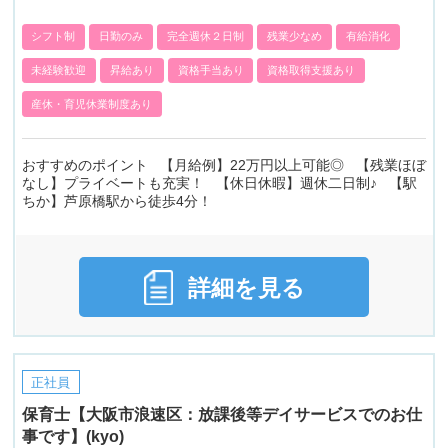
シフト制
日勤のみ
完全週休２日制
残業少なめ
有給消化
未経験歓迎
昇給あり
資格手当あり
資格取得支援あり
産休・育児休業制度あり
おすすめのポイント 【月給例】22万円以上可能◎ 【残業ほぼ
なし】プライベートも充実！ 【休日休暇】週休二日制♪ 【駅
ちか】芦原橋駅から徒歩4分！
詳細を見る
正社員
保育士【大阪市浪速区：放課後等デイサービスでのお仕
事です】(kyo)