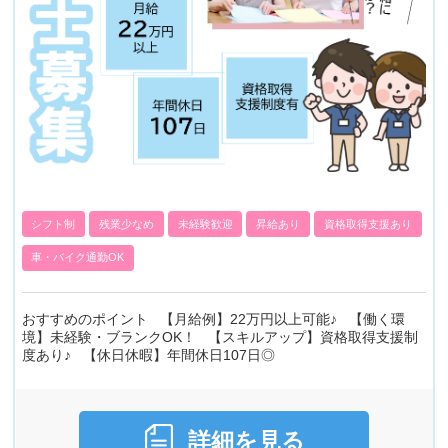
シフト制
残業少なめ
未経験歓迎
昇給あり
資格取得支援あり
車・バイク通勤OK
おすすめのポイント 【月給例】22万円以上可能♪ 【働く環
境】未経験・ブランクOK！ 【スキルアップ】資格取得支援制
度あり♪ 【休日休暇】年間休日107日◎
詳細を見る