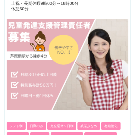
土祝・長期休暇9時00分～18時00分
休憩60分
シフト制
日勤のみ
完全週休２日制
残業少なめ
有給消化