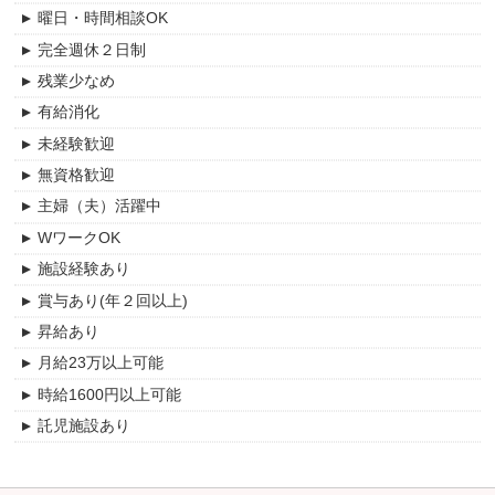
福島区
曜日・時間相談OK
訪問介護サービス
栄養士
西区
完全週休２日制
グループホーム
社会福祉士
中央区
残業少なめ
サービス付き高齢者向け住宅
介護職
浪速区
有給消化
住居型有料老人ホーム
介護支援専門員
西淀川区
未経験歓迎
ショートステイ
看護師
東淀川区
無資格歓迎
看護小規模多機能型居宅介護
准看護師
淀川区
主婦（夫）活躍中
小規模多機能ホーム
保健師
旭区
WワークOK
ケアプランセンター
相談支援専門員
城東区
施設経験あり
児童発達支援
生活相談員
鶴見区
賞与あり(年２回以上)
放課後等デイサービス
歯科衛生士
此花区
昇給あり
整骨院
その他
港区
月給23万以上可能
居宅介護支援
大正区
時給1600円以上可能
ケアハウス
住之江区
託児施設あり
就労支援B型施設
天王寺区
資格手当あり
ケアホーム
東成区
資格取得支援あり
リハビリテーションセンター