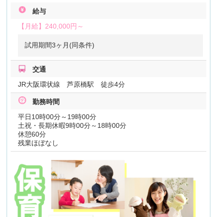
給与
【月給】
240,000円～
試用期間3ヶ月(同条件)
交通
JR大阪環状線 芦原橋駅 徒歩4分
勤務時間
平日10時00分～19時00分
土祝・長期休暇9時00分～18時00分
休憩60分
残業ほぼなし