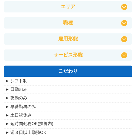
エリア
灘区
職種
中央区
保育士
垂水区
雇用形態
幼稚園教諭
須磨区
正社員
児童指導員
北区
サービス形態
契約社員
児童発達支援管理責任者
東灘区
幼稚園
パート・アルバイト
サービス管理責任者
明石市
こだわり
こども園
理学療法士(PT)
西宮市
シフト制
保育園
作業療法士(OT)
宝塚市
日勤のみ
託児所
言語聴覚士(ST)
尼崎市
夜勤のみ
特別養護老人ホーム
柔道整復師
伊丹市
早番勤務のみ
介護老人保健施設
あん摩マッサージ指圧師
芦屋市
土日祝休み
介護老人福祉施設
精神保健福祉士
北区
短時間勤務OK(扶養内)
デイサービス
臨床心理士
都島区
週３日以上勤務OK
介護付有料老人ホーム
管理栄養士