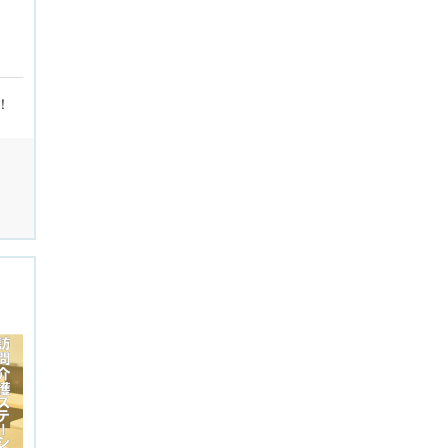
住居型有料老人ホーム
西区
介護支援専門員
未経験歓迎
ショートステイ
南区
看護師
無資格歓迎
看護小規模多機能型居宅介護
北区
准看護師
主婦（夫）活躍中
小規模多機能ホーム
美原区
保健師
！
WワークOK
ケアプランセンター
岸和田市
相談支援専門員
施設経験あり
児童発達支援
貝塚市
生活相談員
賞与あり(年２回以上)
放課後等デイサービス
泉佐野市
歯科衛生士
昇給あり
整骨院
阪南市
その他
月給23万以上可能
居宅介護支援
熊取町
時給1600円以上可能
ケアハウス
松原市
託児施設あり
就労支援B型施設
羽曳野市
資格手当あり
ケアホーム
富田林市
資格取得支援あり
リハビリテーションセンター
河内長野市
産休・育児休業制度あり
リハビリ型デイサービス
藤井寺市
正社員登用あり
病院
大阪狭山市
オープニング
訪問看護ステーション
四条畷市