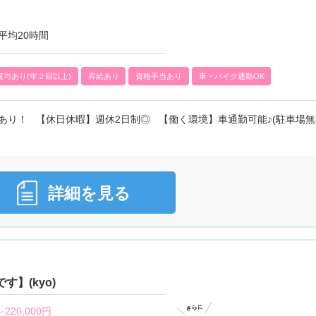
平均20時間
賞与あり(年２回以上)
昇給あり
資格手当あり
車・バイク通勤OK
あり！ 【休日休暇】週休2日制◎ 【働く環境】車通勤可能♪(駐車場無
詳細を見る
】(kyo)
～
220,000円