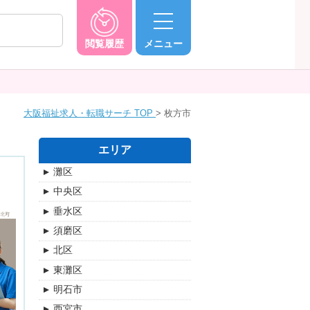
閲覧履歴
メニュー
大阪福祉求人・転職サーチ TOP
枚方市
エリア
灘区
中央区
垂水区
須磨区
北区
東灘区
明石市
西宮市