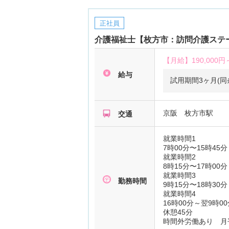
正社員
介護福祉士【枚方市：訪問介護ステー
【月給】
190,000円
給与
試用期間3ヶ月(同
京阪 枚方市駅
交通
就業時間1
7時00分〜15時45分
就業時間2
8時15分〜17時00分
就業時間3
勤務時間
9時15分〜18時30分
就業時間4
16時00分～翌9時00
休憩45分
時間外労働あり 月