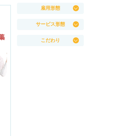
鶴見区
保育士
雇用形態
此花区
幼稚園教諭
正社員
港区
児童指導員
サービス形態
契約社員
大正区
児童発達支援管理責任者
幼稚園
パート・アルバイト
住之江区
サービス管理責任者
こだわり
こども園
天王寺区
理学療法士(PT)
シフト制
保育園
東成区
作業療法士(OT)
日勤のみ
託児所
生野区
言語聴覚士(ST)
夜勤のみ
特別養護老人ホーム
阿倍野区
柔道整復師
早番勤務のみ
介護老人保健施設
住吉区
あん摩マッサージ指圧師
土日祝休み
介護老人福祉施設
東住吉区
精神保健福祉士
短時間勤務OK(扶養内)
デイサービス
西成区
臨床心理士
週３日以上勤務OK
介護付有料老人ホーム
平野区
管理栄養士
曜日・時間相談OK
訪問介護サービス
堺区
栄養士
完全週休２日制
グループホーム
中区
社会福祉士
残業少なめ
サービス付き高齢者向け住宅
東区
介護職
有給消化