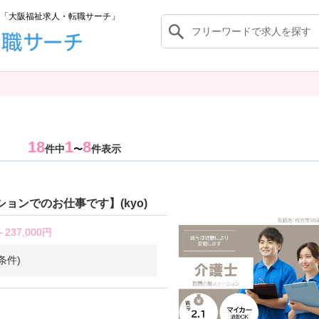
「大阪福祉求人・転職サーチ」
18
1
8
件中
件表示
〜
ョンでのお仕事です】(kyo)
～
237,000円
条件)