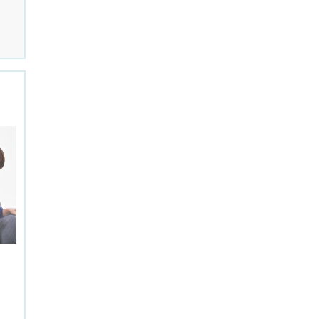
高石市
西京区
南区
右京区
左京区
北区
中京区
上京区
山科区
伏見区
長岡京市
木津川市
摂津市
吹田市
高槻市