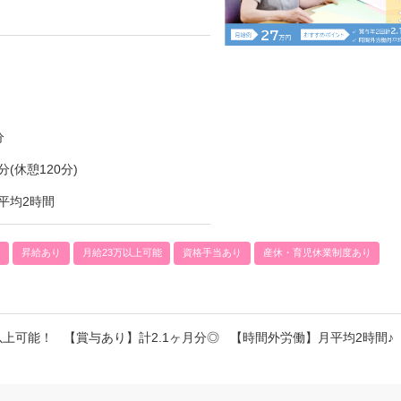
分
分(休憩120分)
平均2時間
)
昇給あり
月給23万以上可能
資格手当あり
産休・育児休業制度あり
以上可能！ 【賞与あり】計2.1ヶ月分◎ 【時間外労働】月平均2時間