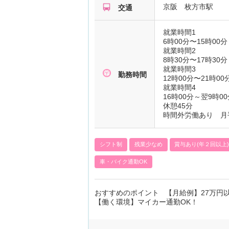
京阪 枚方市駅
交通
就業時間1
6時00分〜15時00分
就業時間2
8時30分〜17時30分
就業時間3
勤務時間
12時00分〜21時00
就業時間4
16時00分～翌9時00
休憩45分
時間外労働あり 月
シフト制
残業少なめ
賞与あり(年２回以上
車・バイク通勤OK
おすすめのポイント 【月給例】27万円
【働く環境】マイカー通勤OK！