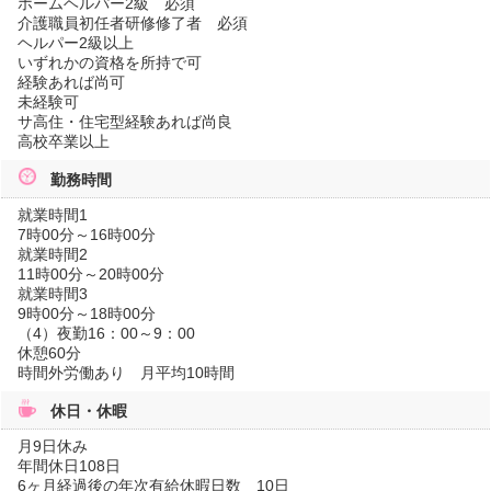
ホームヘルパー2級 必須
介護職員初任者研修修了者 必須
ヘルパー2級以上
いずれかの資格を所持で可
経験あれば尚可
未経験可
サ高住・住宅型経験あれば尚良
高校卒業以上
勤務時間
就業時間1
7時00分～16時00分
就業時間2
11時00分～20時00分
就業時間3
9時00分～18時00分
（4）夜勤16：00～9：00
休憩60分
時間外労働あり 月平均10時間
休日・休暇
月9日休み
年間休日108日
6ヶ月経過後の年次有給休暇日数 10日