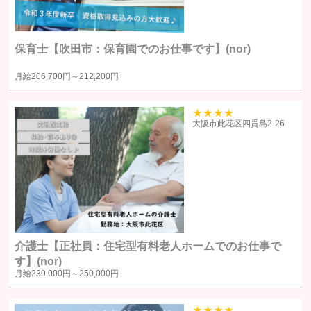
個人情報の利用目的
保育士【吹田市：保育園でのお仕事です】(nor)
個人情報の利用目的は以下の通りです。利用目的を超えて利用すること
月給
206,700円～
212,200円
はありません。
当サイトにおけるユーザーへのサービスの提供
本サービスの利用に伴う連絡・各種お知らせ等の配信・送付
39
大阪市此花区四貫島2‐26
ユーザーの承諾・申込みに基づく、本サービス利用企業等への個人
情報の提供
属性情報･端末情報・位置情報・行動履歴等に基づく広告・コンテン
ツ等の配信・表示、本サービスの提供
本サービスの改善・新規サービスの開発・マーケティング活動
本サービスに関するご意見、お問い合わせの確認・回答
介護士【正社員：住宅型有料老人ホームでのお仕事で
個人情報の第三者への提供
す】(nor)
月給
239,000円～
250,000円
当社は、原則として、ユーザー本人の同意を得ずに個人情報を第三者に
提供しません。提供先・提供情報内容を特定したうえで、ユーザーの同