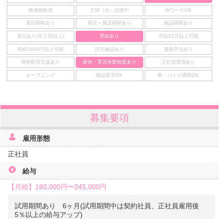
無資格歓迎
主婦（夫）活躍中
WワークOK
居住経験あり
居住＋施設経験あり
施設経験あり
賞与あり(年２回以上)
昇給あり
月給23万以上可能
時給1600円以上可能
託児施設あり
資格手当あり
資格取得支援あり
産休・育児休業制度あり
正社員登用あり
オープニング
施設見学OK
車・バイク通勤OK
募集要項
雇用形態
正社員
給与
【月給】
180,000円〜
245,000円
試用期間あり 6ヶ月(試用期間中は契約社員、正社員雇用後
5％以上の給与アップ)