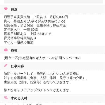
待遇
通勤手当実費支給 上限あり 月額5,000円
賞与・昇給あり(人事考課及び実績による)
雇用保険，労災保険，健康保険，厚生年金
定年制あり 一律 60歳
再雇用制度あり 上限 65歳まで
育児休業取得実績あり
マイカー通勤応相談
職種
(堺市中区)住宅型有料老人ホームの訪問ヘルパー965
仕事内容
訪問ヘルパーとして、施設内にお住いの入居者様に
対する介護業務（食事、入浴、排泄、見守り等の介助）、
生活支援（清掃、洗濯等）を行って頂きます。
様々なキャリアアップのチャンスがあります。
求める人材