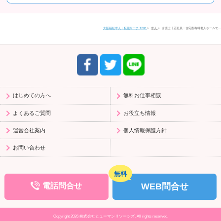
住所
〒580-0016
大阪福祉求人・転職サーチ TOP
求人
介護士【正社員：住宅型有料老人ホームで…
大阪府松原市上田1丁目4-2 富士ビル松原1 201号室
電話番号
0120-958-520
受付時間
9:30〜17:30（平日）
はじめての方へ
無料お仕事相談
よくあるご質問
お役立ち情報
運営会社案内
個人情報保護方針
お問い合わせ
WEB問合せ
電話問合せ
Copyright 2026 株式会社ヒューマンリソーシズ. All rights reserved.