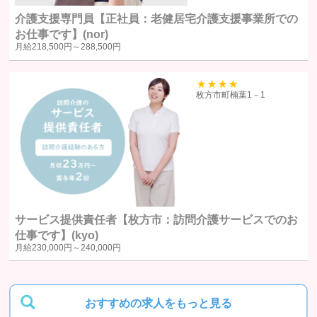
裁判所、検察庁、警察またはこれらに準じた権限を有する機関か
介護支援専門員【正社員：老健居宅介護支援事業所での
ら、個人情報についての開示を求められた場合
お仕事です】(nor)
月給
218,500円～
288,500円
ユーザー本人から明示的に第三者への開示または提供を求められた
場合F. 法令により開示または提供が許容されている場合
39
枚方市町楠葉1－1
統計処理されたデータの利用
当社は、提供を受けた個人情報をもとに、個人を特定できないよう加工
した統計データを作成することがあります。個人を特定できない統計デ
ータについては、当社は何ら制限なく利用することができるものとしま
す。
サービス提供責任者【枚方市：訪問介護サービスでのお
仕事です】(kyo)
ご質問及びご苦情の窓口
月給
230,000円～
240,000円
当社における個人データの取り扱いに関するご質問やご苦情に関しては
下記の窓口にご連絡ください。
おすすめの求人をもっと見る