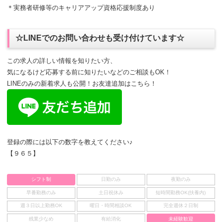
＊実務者研修等のキャリアアップ資格応援制度あり
☆LINEでのお問い合わせも受け付けています☆
この求人の詳しい情報を知りたい方、
気になるけど応募する前に知りたいなどのご相談もOK！
LINEのみの新着求人も公開！お友達追加はこちら！
登録の際には以下の数字を教えてください♪
【９６５】
シフト制
日勤のみ
夜勤のみ
早番勤務のみ
土日祝休み
短時間勤務OK(扶養内)
週３日以上勤務OK
曜日・時間相談OK
完全週休２日制
残業少なめ
有給消化
未経験歓迎