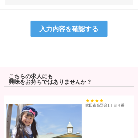
個人情報は特定された利用目的の達成に必要な範囲で利用し、目的
外利用を行わないものとし、そのための措置を講じます。
個人情報は、適法かつ適正な方法で取得します。
個人情報は、本人の同意なく第三者に提供しません。
個人情報の管理にあたっては、漏洩・滅失・毀損の防止及び是正、
その他の安全管理のために必要かつ適切な措置を講じるよう努めま
す。
個人情報保護に関する法令、国の定める指針、業界規範・慣習、公
序良俗を遵守します。
こちらの求人にも
興味をお持ちではありませんか？
個人情報の取扱いについて
株式会社ヒューマンリソーシズ（以下「当社」といいます）は、当プラ
イバシーポリシーを掲示し、当プライバシーポリシーに準拠して提供さ
39
吹田市高野台1丁目４番
れるサービス（以下「本サービス」といいます）の利用企業・団体等
（以下「利用企業等」といいます）および本サービスをご利用になる方
（以下「ユーザー」といいます）のプライバシーを尊重し、ユーザーの
個人情報の管理に細心の注意を払い、これを取扱うものとします。