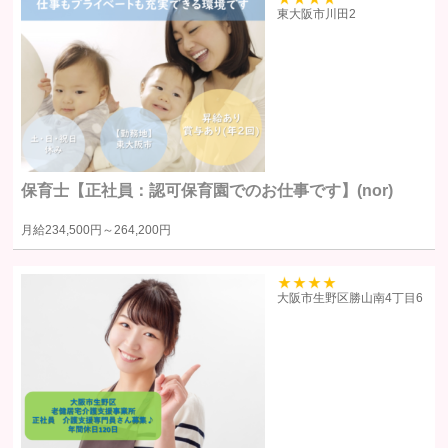
39
東大阪市川田2
意を得た場合に限り提供します。
提供する個人情報の項目ユーザーから取得した情報（サービス利用
履歴ほか、閲覧・検索・ブックマーク等あらゆる行動履歴に該当す
る情報を含む）のうち、利用目的の達成に必要な範囲の情報項目と
します。
提供の手段又は方法書面もしくは電磁的な方法による送付または送
保育士【正社員：認可保育園でのお仕事です】(nor)
信。ただし、以下の場合は、関係法令に反しない範囲で、ユーザー
の同意なく個人情報を提供することがあります。
月給
234,500円～
264,200円
人の生命、身体又は財産の保護のために必要がある場合であって、
本人の同意を得るのが困難であるとき
39
大阪市生野区勝山南4丁目6
公衆衛生の向上または児童の健全な育成の推進のために特に必要が
ある場合であって、ユーザー本人の承諾を得ることが困難である場
合
国の機関若しくは地方公共団体またはその委託を受けた者が法令の
定める事務を遂行することに対して協力する必要がある場合で、ユ
ーザー本人の同意を得ることによりその事務の遂行に支障を及ぼす
おそれがある場合