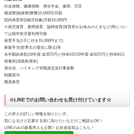
社会保険、健康保険、厚生年金、雇用、労災
職員寮(独身寮)寮費10,000円/月額
院内保育所(0歳児対象)月額10,000円
※病児保育、夜間保育、臨時保育(保育所がお休みのときなど)等につい
ては就学前児童利用可能
保育手当(1子に付き15,000円まで)
家族手当(世帯主の場合に限る)等
永年勤続表彰(10年賞:金30万円と特休5日/20年賞:金50万円と特休8日)
保養所(淡路島洲本)
海水浴、ハイキング等職員交流行事多数
制服貸与
職員食堂
☆LINEでのお問い合わせも受け付けています☆
この求人の詳しい情報を知りたい方、
気になるけど応募する前に知りたいなどのご相談もOK！
LINEのみの新着求人も公開！お友達追加はこちら！