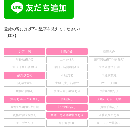
登録の際には以下の数字を教えてください♪
【908】
シフト制
日勤のみ
夜勤のみ
早番勤務のみ
土日祝休み
短時間勤務OK(扶養内)
週３日以上勤務OK
曜日・時間相談OK
完全週休２日制
残業少なめ
有給消化
未経験歓迎
無資格歓迎
主婦（夫）活躍中
WワークOK
居住経験あり
居住＋施設経験あり
施設経験あり
賞与あり(年２回以上)
昇給あり
月給23万以上可能
時給1600円以上可能
託児施設あり
資格手当あり
資格取得支援あり
産休・育児休業制度あり
正社員登用あり
オープニング
施設見学OK
車・バイク通勤OK