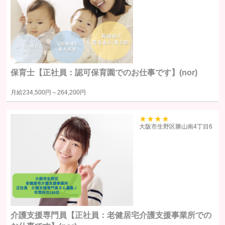
提供する個人情報の項目ユーザーから取得した情報（サービス利用
履歴ほか、閲覧・検索・ブックマーク等あらゆる行動履歴に該当す
る情報を含む）のうち、利用目的の達成に必要な範囲の情報項目と
します。
提供の手段又は方法書面もしくは電磁的な方法による送付または送
保育士【正社員：認可保育園でのお仕事です】(nor)
信。ただし、以下の場合は、関係法令に反しない範囲で、ユーザー
の同意なく個人情報を提供することがあります。
月給
234,500円～
264,200円
人の生命、身体又は財産の保護のために必要がある場合であって、
本人の同意を得るのが困難であるとき
39
大阪市生野区勝山南4丁目6
公衆衛生の向上または児童の健全な育成の推進のために特に必要が
ある場合であって、ユーザー本人の承諾を得ることが困難である場
合
国の機関若しくは地方公共団体またはその委託を受けた者が法令の
定める事務を遂行することに対して協力する必要がある場合で、ユ
ーザー本人の同意を得ることによりその事務の遂行に支障を及ぼす
おそれがある場合
裁判所、検察庁、警察またはこれらに準じた権限を有する機関か
介護支援専門員【正社員：老健居宅介護支援事業所での
ら、個人情報についての開示を求められた場合