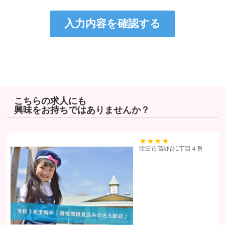
個人情報は、適法かつ適正な方法で取得します。
個人情報は、本人の同意なく第三者に提供しません。
個人情報の管理にあたっては、漏洩・滅失・毀損の防止及び是正、
その他の安全管理のために必要かつ適切な措置を講じるよう努めま
す。
個人情報保護に関する法令、国の定める指針、業界規範・慣習、公
序良俗を遵守します。
こちらの求人にも
興味をお持ちではありませんか？
個人情報の取扱いについて
株式会社ヒューマンリソーシズ（以下「当社」といいます）は、当プラ
イバシーポリシーを掲示し、当プライバシーポリシーに準拠して提供さ
39
吹田市高野台1丁目４番
れるサービス（以下「本サービス」といいます）の利用企業・団体等
（以下「利用企業等」といいます）および本サービスをご利用になる方
（以下「ユーザー」といいます）のプライバシーを尊重し、ユーザーの
個人情報の管理に細心の注意を払い、これを取扱うものとします。