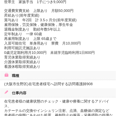
世帯主 家族手当 1子につき9,000円
交通費実費支給 上限あり 月額50,000円
昇給あり(前年度実績)
賞与あり 年2回 計 3.5ヶ月分(前年度実績)
雇用保険，労災保険，健康保険，厚生年金
退職金制度あり 勤続年数5年以上
定年制あり 一律 60歳
再雇用制度あり 上限 65歳まで
入居可能住宅 単身用あり 寮費 月10,000円
利用可能託児施設あり
0歳児定期利用月10,000円 未就学児臨時利用1日800円
育児休業取得実績あり
介護休業取得実績あり
看護休暇取得実績あり
職種
(大阪市生野区)在宅患者様宅へ訪問する訪問看護師908
仕事内容
在宅患者様の健康状態のチェック・健康や療養に関するアドバイ
ス、
カテーテルの交換やインシュリン注射、点滴、血糖値の測定など
患者様の病態にあわせた処置、褥創防止や服薬・栄養摂取の指導な