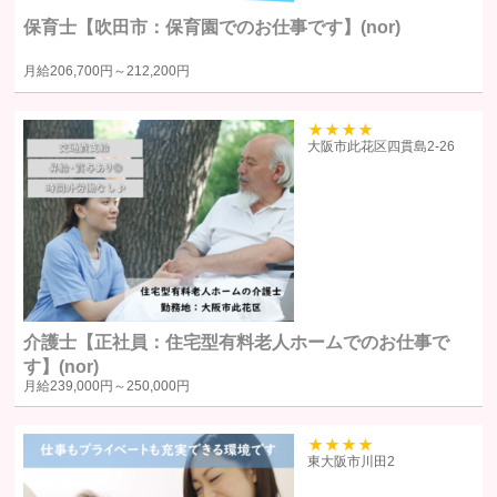
個人情報の利用目的
保育士【吹田市：保育園でのお仕事です】(nor)
個人情報の利用目的は以下の通りです。利用目的を超えて利用すること
月給
206,700円～
212,200円
はありません。
当サイトにおけるユーザーへのサービスの提供
本サービスの利用に伴う連絡・各種お知らせ等の配信・送付
39
大阪市此花区四貫島2‐26
ユーザーの承諾・申込みに基づく、本サービス利用企業等への個人
情報の提供
属性情報･端末情報・位置情報・行動履歴等に基づく広告・コンテン
ツ等の配信・表示、本サービスの提供
本サービスの改善・新規サービスの開発・マーケティング活動
本サービスに関するご意見、お問い合わせの確認・回答
介護士【正社員：住宅型有料老人ホームでのお仕事で
個人情報の第三者への提供
す】(nor)
月給
239,000円～
250,000円
当社は、原則として、ユーザー本人の同意を得ずに個人情報を第三者に
提供しません。提供先・提供情報内容を特定したうえで、ユーザーの同
39
東大阪市川田2
意を得た場合に限り提供します。