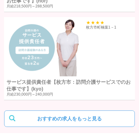
お仕事です】(nor)
月給
218,500円～
288,500円
ユーザー本人から明示的に第三者への開示または提供を求められた
場合F. 法令により開示または提供が許容されている場合
39
枚方市町楠葉1－1
統計処理されたデータの利用
当社は、提供を受けた個人情報をもとに、個人を特定できないよう加工
した統計データを作成することがあります。個人を特定できない統計デ
ータについては、当社は何ら制限なく利用することができるものとしま
す。
サービス提供責任者【枚方市：訪問介護サービスでのお
仕事です】(kyo)
ご質問及びご苦情の窓口
月給
230,000円～
240,000円
当社における個人データの取り扱いに関するご質問やご苦情に関しては
下記の窓口にご連絡ください。
おすすめの求人をもっと見る
住所
〒580-0016