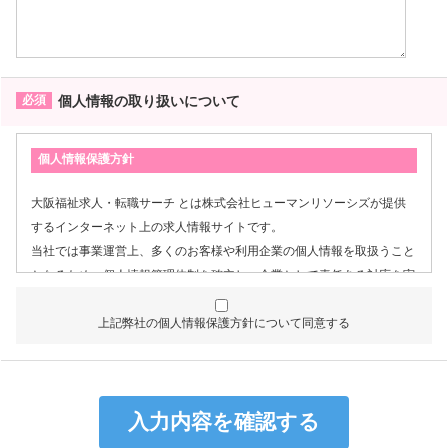
個人情報の取り扱いについて
個人情報保護方針
大阪福祉求人・転職サーチ とは株式会社ヒューマンリソーシズが提供
するインターネット上の求人情報サイトです。
当社では事業運営上、多くのお客様や利用企業の個人情報を取扱うこと
となるため、個人情報管理体制を確立し、企業として責任ある対応を実
現するものとします。
上記弊社の個人情報保護方針について同意する
個人情報は特定された利用目的の達成に必要な範囲で利用し、目的
外利用を行わないものとし、そのための措置を講じます。
個人情報は、適法かつ適正な方法で取得します。
個人情報は、本人の同意なく第三者に提供しません。
個人情報の管理にあたっては、漏洩・滅失・毀損の防止及び是正、