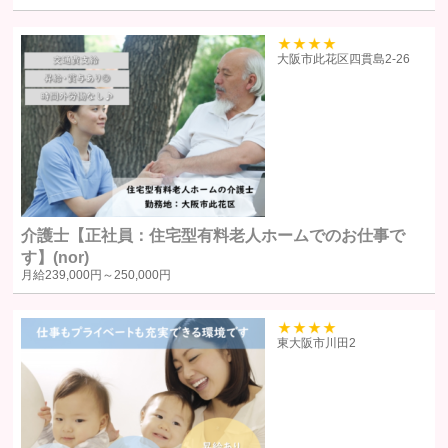
当サイトにおけるユーザーへのサービスの提供
本サービスの利用に伴う連絡・各種お知らせ等の配信・送付
39
大阪市此花区四貫島2‐26
ユーザーの承諾・申込みに基づく、本サービス利用企業等への個人
情報の提供
属性情報･端末情報・位置情報・行動履歴等に基づく広告・コンテン
ツ等の配信・表示、本サービスの提供
本サービスの改善・新規サービスの開発・マーケティング活動
本サービスに関するご意見、お問い合わせの確認・回答
介護士【正社員：住宅型有料老人ホームでのお仕事で
個人情報の第三者への提供
す】(nor)
月給
239,000円～
250,000円
当社は、原則として、ユーザー本人の同意を得ずに個人情報を第三者に
提供しません。提供先・提供情報内容を特定したうえで、ユーザーの同
39
東大阪市川田2
意を得た場合に限り提供します。
提供する個人情報の項目ユーザーから取得した情報（サービス利用
履歴ほか、閲覧・検索・ブックマーク等あらゆる行動履歴に該当す
る情報を含む）のうち、利用目的の達成に必要な範囲の情報項目と