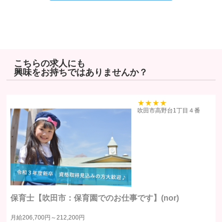
その他の安全管理のために必要かつ適切な措置を講じるよう努めま
す。
個人情報保護に関する法令、国の定める指針、業界規範・慣習、公
序良俗を遵守します。
こちらの求人にも
興味をお持ちではありませんか？
個人情報の取扱いについて
株式会社ヒューマンリソーシズ（以下「当社」といいます）は、当プラ
イバシーポリシーを掲示し、当プライバシーポリシーに準拠して提供さ
39
吹田市高野台1丁目４番
れるサービス（以下「本サービス」といいます）の利用企業・団体等
（以下「利用企業等」といいます）および本サービスをご利用になる方
（以下「ユーザー」といいます）のプライバシーを尊重し、ユーザーの
個人情報の管理に細心の注意を払い、これを取扱うものとします。
個人情報の利用目的
保育士【吹田市：保育園でのお仕事です】(nor)
個人情報の利用目的は以下の通りです。利用目的を超えて利用すること
月給
206,700円～
212,200円
はありません。