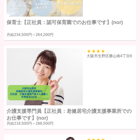
します。
提供の手段又は方法書面もしくは電磁的な方法による送付または送
保育士【正社員：認可保育園でのお仕事です】(nor)
信。ただし、以下の場合は、関係法令に反しない範囲で、ユーザー
の同意なく個人情報を提供することがあります。
月給
234,500円～
264,200円
人の生命、身体又は財産の保護のために必要がある場合であって、
本人の同意を得るのが困難であるとき
39
大阪市生野区勝山南4丁目6
公衆衛生の向上または児童の健全な育成の推進のために特に必要が
ある場合であって、ユーザー本人の承諾を得ることが困難である場
合
国の機関若しくは地方公共団体またはその委託を受けた者が法令の
定める事務を遂行することに対して協力する必要がある場合で、ユ
ーザー本人の同意を得ることによりその事務の遂行に支障を及ぼす
おそれがある場合
裁判所、検察庁、警察またはこれらに準じた権限を有する機関か
介護支援専門員【正社員：老健居宅介護支援事業所での
ら、個人情報についての開示を求められた場合
お仕事です】(nor)
月給
218,500円～
288,500円
ユーザー本人から明示的に第三者への開示または提供を求められた
場合F. 法令により開示または提供が許容されている場合