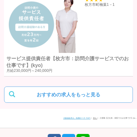
39
枚方市町楠葉1－1
統計処理されたデータの利用
当社は、提供を受けた個人情報をもとに、個人を特定できないよう加工
した統計データを作成することがあります。個人を特定できない統計デ
ータについては、当社は何ら制限なく利用することができるものとしま
す。
サービス提供責任者【枚方市：訪問介護サービスでのお
仕事です】(kyo)
ご質問及びご苦情の窓口
月給
230,000円～
240,000円
当社における個人データの取り扱いに関するご質問やご苦情に関しては
下記の窓口にご連絡ください。
おすすめの求人をもっと見る
住所
〒580-0016
大阪福祉求人・転職サーチ TOP
求人
介護職【正社員：病院でのお仕事です】(no…
大阪府松原市上田1丁目4-2 富士ビル松原1 201号室
電話番号
0120-958-520
受付時間
9:30〜17:30（平日）