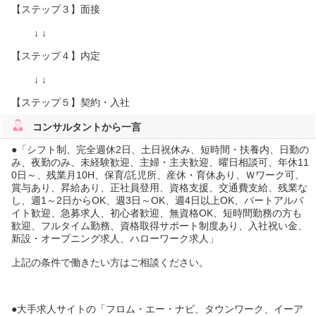
【ステップ３】面接
↓ ↓
【ステップ４】内定
↓ ↓
【ステップ５】契約・入社
コンサルタント
から一言
●「シフト制、完全週休2日、土日祝休み、短時間・扶養内、日勤の
み、夜勤のみ、未経験歓迎、主婦・主夫歓迎、曜日相談可、年休11
0日～、残業月10H、保育/託児所、産休・育休あり、Ｗワーク可、
賞与あり、昇給あり、正社員登用、資格支援、交通費支給、残業な
し、週1～2日からOK、週3日～OK、週4日以上OK、パートアルバ
イト歓迎、急募求人、初心者歓迎、無資格OK、短時間勤務の方も
歓迎、フルタイム勤務、資格取得サポート制度あり、入社祝い金、
新設・オープニング求人、ハローワーク求人」
上記の条件で働きたい方はご相談ください。
●大手求人サイトの「フロム・エー・ナビ、タウンワーク、イーア