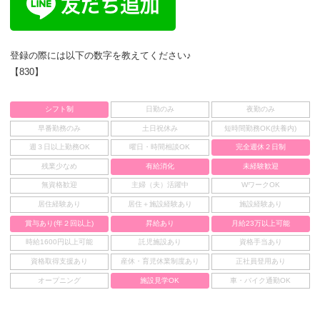
登録の際には以下の数字を教えてください♪
【830】
シフト制
日勤のみ
夜勤のみ
早番勤務のみ
土日祝休み
短時間勤務OK(扶養内)
週３日以上勤務OK
曜日・時間相談OK
完全週休２日制
残業少なめ
有給消化
未経験歓迎
無資格歓迎
主婦（夫）活躍中
WワークOK
居住経験あり
居住＋施設経験あり
施設経験あり
賞与あり(年２回以上)
昇給あり
月給23万以上可能
時給1600円以上可能
託児施設あり
資格手当あり
資格取得支援あり
産休・育児休業制度あり
正社員登用あり
オープニング
施設見学OK
車・バイク通勤OK