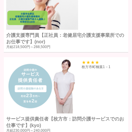
国の機関若しくは地方公共団体またはその委託を受けた者が法令の
定める事務を遂行することに対して協力する必要がある場合で、ユ
ーザー本人の同意を得ることによりその事務の遂行に支障を及ぼす
おそれがある場合
裁判所、検察庁、警察またはこれらに準じた権限を有する機関か
介護支援専門員【正社員：老健居宅介護支援事業所での
ら、個人情報についての開示を求められた場合
お仕事です】(nor)
月給
218,500円～
288,500円
ユーザー本人から明示的に第三者への開示または提供を求められた
場合F. 法令により開示または提供が許容されている場合
39
枚方市町楠葉1－1
統計処理されたデータの利用
当社は、提供を受けた個人情報をもとに、個人を特定できないよう加工
した統計データを作成することがあります。個人を特定できない統計デ
ータについては、当社は何ら制限なく利用することができるものとしま
す。
サービス提供責任者【枚方市：訪問介護サービスでのお
仕事です】(kyo)
ご質問及びご苦情の窓口
月給
230,000円～
240,000円