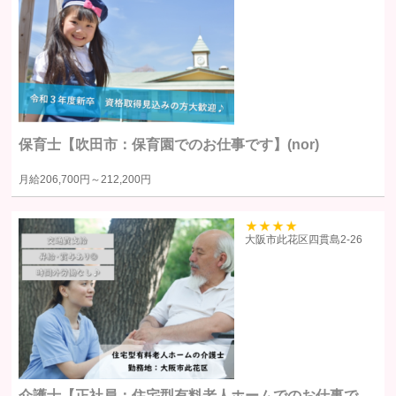
れるサービス（以下「本サービス」といいます）の利用企業・団体等
（以下「利用企業等」といいます）および本サービスをご利用になる方
（以下「ユーザー」といいます）のプライバシーを尊重し、ユーザーの
個人情報の管理に細心の注意を払い、これを取扱うものとします。
個人情報の利用目的
保育士【吹田市：保育園でのお仕事です】(nor)
個人情報の利用目的は以下の通りです。利用目的を超えて利用すること
月給
206,700円～
212,200円
はありません。
当サイトにおけるユーザーへのサービスの提供
本サービスの利用に伴う連絡・各種お知らせ等の配信・送付
39
大阪市此花区四貫島2‐26
ユーザーの承諾・申込みに基づく、本サービス利用企業等への個人
情報の提供
属性情報･端末情報・位置情報・行動履歴等に基づく広告・コンテン
ツ等の配信・表示、本サービスの提供
本サービスの改善・新規サービスの開発・マーケティング活動
本サービスに関するご意見、お問い合わせの確認・回答
介護士【正社員：住宅型有料老人ホームでのお仕事で