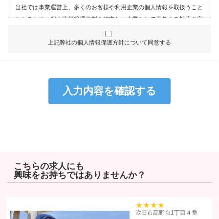
当社では事業運営上、多くのお客様や利用企業の個人情報を取扱うこと
となるため、個人情報管理体制を確立し、企業として責任ある対応を実
現するものとします。
上記弊社の個人情報保護方針について同意する
個人情報は特定された利用目的の達成に必要な範囲で利用し、目的
外利用を行わないものとし、そのための措置を講じます。
個人情報は、適法かつ適正な方法で取得します。
個人情報は、本人の同意なく第三者に提供しません。
個人情報の管理にあたっては、漏洩・滅失・毀損の防止及び是正、
その他の安全管理のために必要かつ適切な措置を講じるよう努めま
す。
個人情報保護に関する法令、国の定める指針、業界規範・慣習、公
序良俗を遵守します。
こちらの求人にも
興味をお持ちではありませんか？
個人情報の取扱いについて
株式会社ヒューマンリソーシズ（以下「当社」といいます）は、当プラ
イバシーポリシーを掲示し、当プライバシーポリシーに準拠して提供さ
39
吹田市高野台1丁目４番