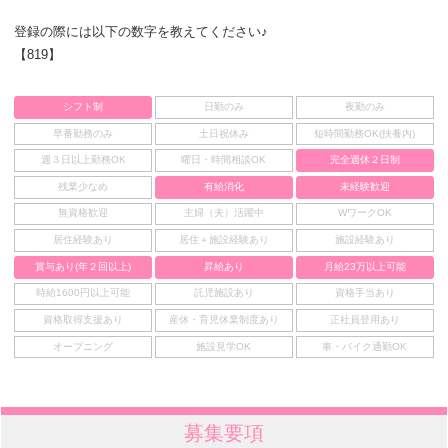
登録の際には以下の数字を教えてください♪
【819】
シフト制
日勤のみ
夜勤のみ
早番勤務のみ
土日祝休み
短時間勤務OK(扶養内)
週３日以上勤務OK
曜日・時間相談OK
完全週休２日制
残業少なめ
有給消化
未経験歓迎
無資格歓迎
主婦（夫）活躍中
WワークOK
居住経験あり
居住＋施設経験あり
施設経験あり
賞与あり(年２回以上)
昇給あり
月給23万以上可能
時給1600円以上可能
託児施設あり
資格手当あり
資格取得支援あり
産休・育児休業制度あり
正社員登用あり
オープニング
施設見学OK
車・バイク通勤OK
募集要項