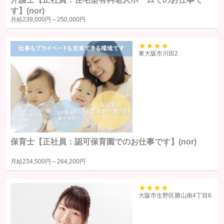
個人情報の第三者への提供
す】(nor)
月給
239,000円～
250,000円
当社は、原則として、ユーザー本人の同意を得ずに個人情報を第三者に
提供しません。提供先・提供情報内容を特定したうえで、ユーザーの同
39
東大阪市川田2
意を得た場合に限り提供します。
提供する個人情報の項目ユーザーから取得した情報（サービス利用
履歴ほか、閲覧・検索・ブックマーク等あらゆる行動履歴に該当す
る情報を含む）のうち、利用目的の達成に必要な範囲の情報項目と
します。
提供の手段又は方法書面もしくは電磁的な方法による送付または送
保育士【正社員：認可保育園でのお仕事です】(nor)
信。ただし、以下の場合は、関係法令に反しない範囲で、ユーザー
の同意なく個人情報を提供することがあります。
月給
234,500円～
264,200円
人の生命、身体又は財産の保護のために必要がある場合であって、
本人の同意を得るのが困難であるとき
39
大阪市生野区勝山南4丁目6
公衆衛生の向上または児童の健全な育成の推進のために特に必要が
ある場合であって、ユーザー本人の承諾を得ることが困難である場
合