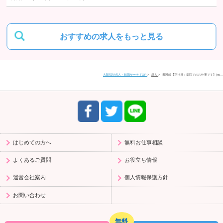
当社における個人データの取り扱いに関するご質問やご苦情に関しては
下記の窓口にご連絡ください。
おすすめの求人をもっと見る
住所
〒580-0016
大阪福祉求人・転職サーチ TOP
求人
看護師【正社員：病院でのお仕事です】(no…
大阪府松原市上田1丁目4-2 富士ビル松原1 201号室
電話番号
0120-958-520
受付時間
9:30〜17:30（平日）
はじめての方へ
無料お仕事相談
よくあるご質問
お役立ち情報
運営会社案内
個人情報保護方針
お問い合わせ