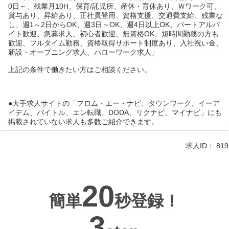
0日～、残業月10H、保育/託児所、産休・育休あり、Ｗワーク可、
賞与あり、昇給あり、正社員登用、資格支援、交通費支給、残業な
し、週1～2日からOK、週3日～OK、週4日以上OK、パートアルバ
イト歓迎、急募求人、初心者歓迎、無資格OK、短時間勤務の方も
歓迎、フルタイム勤務、資格取得サポート制度あり、入社祝い金、
新設・オープニング求人、ハローワーク求人」
上記の条件で働きたい方はご相談ください。
●大手求人サイトの「フロム・エー・ナビ、タウンワーク、イーア
イデム、バイトル、エン転職、DODA、リクナビ、マイナビ」にも
掲載されていない求人も多数ご紹介できます。
求人ID：
819
20
簡単
秒登録！
3