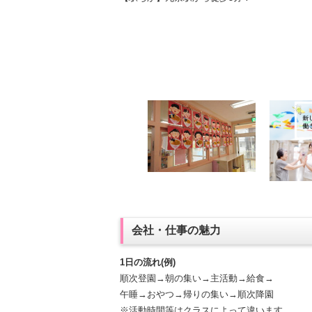
会社・仕事の魅力
1日の流れ(例)
順次登園→朝の集い→主活動→給食→
午睡→おやつ→帰りの集い→順次降園
※活動時間等はクラスによって違います。