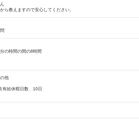
せん
一から教えますので安心してください。
不問
30分の時間の間の8時間
その他
次有給休暇日数 10日