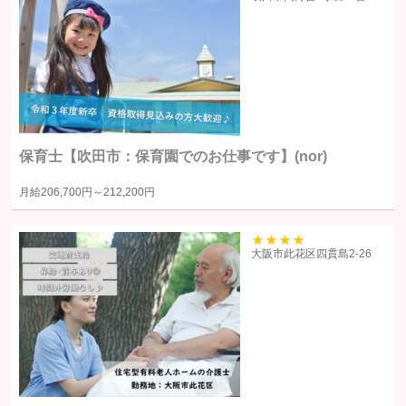
れるサービス（以下「本サービス」といいます）の利用企業・団体等
（以下「利用企業等」といいます）および本サービスをご利用になる方
（以下「ユーザー」といいます）のプライバシーを尊重し、ユーザーの
個人情報の管理に細心の注意を払い、これを取扱うものとします。
個人情報の利用目的
保育士【吹田市：保育園でのお仕事です】(nor)
個人情報の利用目的は以下の通りです。利用目的を超えて利用すること
月給
206,700円～
212,200円
はありません。
当サイトにおけるユーザーへのサービスの提供
本サービスの利用に伴う連絡・各種お知らせ等の配信・送付
39
大阪市此花区四貫島2‐26
ユーザーの承諾・申込みに基づく、本サービス利用企業等への個人
情報の提供
属性情報･端末情報・位置情報・行動履歴等に基づく広告・コンテン
ツ等の配信・表示、本サービスの提供
本サービスの改善・新規サービスの開発・マーケティング活動
本サービスに関するご意見、お問い合わせの確認・回答