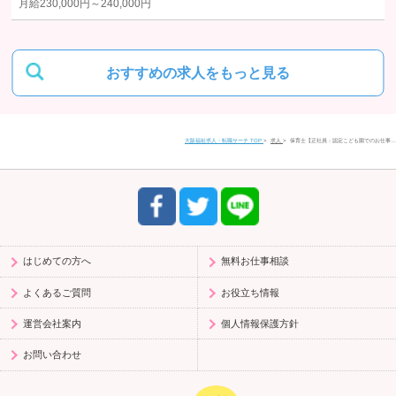
月給
230,000円～
240,000円
当社における個人データの取り扱いに関するご質問やご苦情に関しては
下記の窓口にご連絡ください。
おすすめの求人をもっと見る
住所
〒580-0016
大阪福祉求人・転職サーチ TOP
求人
保育士【正社員：認定こども園でのお仕事…
大阪府松原市上田1丁目4-2 富士ビル松原1 201号室
電話番号
0120-958-520
受付時間
9:30〜17:30（平日）
はじめての方へ
無料お仕事相談
よくあるご質問
お役立ち情報
運営会社案内
個人情報保護方針
お問い合わせ