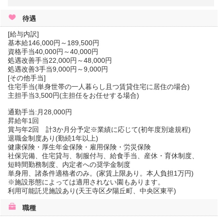
待遇
[給与内訳]
基本給146,000円～189,500円
資格手当40,000円～40,000円
処遇改善手当22,000円～48,000円
処遇改善3手当9,000円～9,000円
[その他手当]
住宅手当(単身世帯の一人暮らし且つ賃貸住宅に居住の場合)
主担手当3,500円(主担任をお任せする場合)
通勤手当:月28,000円
昇給年1回
賞与年2回 計3か月分予定※業績に応じて(初年度別途規程)
退職金制度あり(勤続1年以上)
健康保険・厚生年金保険・雇用保険・労災保険
社保完備、住宅貸与、制服付与、給食手当、産休・育休制度、
短時間勤務制度、内定者への奨学金制度
単身用、諸条件適格者のみ。(家賃上限あり。本人負担1万円)
※施設形態によっては適用されない園もあります。
利用可能託児施設あり(天王寺区夕陽丘町、中央区東平)
職種