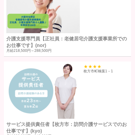
合
国の機関若しくは地方公共団体またはその委託を受けた者が法令の
定める事務を遂行することに対して協力する必要がある場合で、ユ
ーザー本人の同意を得ることによりその事務の遂行に支障を及ぼす
おそれがある場合
裁判所、検察庁、警察またはこれらに準じた権限を有する機関か
介護支援専門員【正社員：老健居宅介護支援事業所での
ら、個人情報についての開示を求められた場合
お仕事です】(nor)
月給
218,500円～
288,500円
ユーザー本人から明示的に第三者への開示または提供を求められた
場合F. 法令により開示または提供が許容されている場合
39
枚方市町楠葉1－1
統計処理されたデータの利用
当社は、提供を受けた個人情報をもとに、個人を特定できないよう加工
した統計データを作成することがあります。個人を特定できない統計デ
ータについては、当社は何ら制限なく利用することができるものとしま
す。
サービス提供責任者【枚方市：訪問介護サービスでのお
仕事です】(kyo)
ご質問及びご苦情の窓口