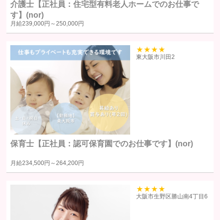
介護士【正社員：住宅型有料老人ホームでのお仕事で
個人情報の第三者への提供
す】(nor)
月給
239,000円～
250,000円
当社は、原則として、ユーザー本人の同意を得ずに個人情報を第三者に
提供しません。提供先・提供情報内容を特定したうえで、ユーザーの同
39
東大阪市川田2
意を得た場合に限り提供します。
提供する個人情報の項目ユーザーから取得した情報（サービス利用
履歴ほか、閲覧・検索・ブックマーク等あらゆる行動履歴に該当す
る情報を含む）のうち、利用目的の達成に必要な範囲の情報項目と
します。
提供の手段又は方法書面もしくは電磁的な方法による送付または送
保育士【正社員：認可保育園でのお仕事です】(nor)
信。ただし、以下の場合は、関係法令に反しない範囲で、ユーザー
の同意なく個人情報を提供することがあります。
月給
234,500円～
264,200円
人の生命、身体又は財産の保護のために必要がある場合であって、
本人の同意を得るのが困難であるとき
39
大阪市生野区勝山南4丁目6
公衆衛生の向上または児童の健全な育成の推進のために特に必要が
ある場合であって、ユーザー本人の承諾を得ることが困難である場