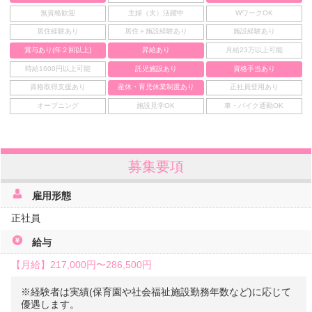
無資格歓迎
主婦（夫）活躍中
WワークOK
居住経験あり
居住＋施設経験あり
施設経験あり
賞与あり(年２回以上)
昇給あり
月給23万以上可能
時給1600円以上可能
託児施設あり
資格手当あり
資格取得支援あり
産休・育児休業制度あり
正社員登用あり
オープニング
施設見学OK
車・バイク通勤OK
募集要項
雇用形態
正社員
給与
【月給】
217,000円〜
286,500円
※経験者は実績(保育園や社会福祉施設勤務年数など)に応じて
優遇します。