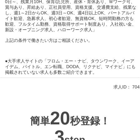
0日～、残業月10H、保育/託児所、産休・育休あり、Ｗワーク可、
賞与あり、昇給あり、正社員登用、資格支援、交通費支給、残業な
し、週1～2日からOK、週3日～OK、週4日以上OK、パートアルバ
イト歓迎、急募求人、初心者歓迎、無資格OK、短時間勤務の方も
歓迎、フルタイム勤務、資格取得サポート制度あり、入社祝い金、
新設・オープニング求人、ハローワーク求人」
上記の条件で働きたい方はご相談ください。
●大手求人サイトの「フロム・エー・ナビ、タウンワーク、イーア
イデム、バイトル、エン転職、DODA、リクナビ、マイナビ」にも
掲載されていない求人も多数ご紹介できます。
求人ID：
704
20
簡単
秒登録！
3
step