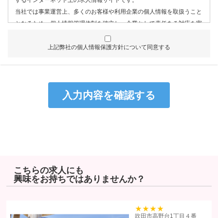
当社では事業運営上、多くのお客様や利用企業の個人情報を取扱うこと
となるため、個人情報管理体制を確立し、企業として責任ある対応を実
現するものとします。
上記弊社の個人情報保護方針について同意する
個人情報は特定された利用目的の達成に必要な範囲で利用し、目的
外利用を行わないものとし、そのための措置を講じます。
個人情報は、適法かつ適正な方法で取得します。
個人情報は、本人の同意なく第三者に提供しません。
個人情報の管理にあたっては、漏洩・滅失・毀損の防止及び是正、
その他の安全管理のために必要かつ適切な措置を講じるよう努めま
す。
個人情報保護に関する法令、国の定める指針、業界規範・慣習、公
序良俗を遵守します。
こちらの求人にも
興味をお持ちではありませんか？
個人情報の取扱いについて
株式会社ヒューマンリソーシズ（以下「当社」といいます）は、当プラ
イバシーポリシーを掲示し、当プライバシーポリシーに準拠して提供さ
39
吹田市高野台1丁目４番