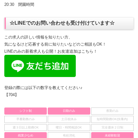
20:30 閉園時間
☆LINEでのお問い合わせも受け付けています☆
この求人の詳しい情報を知りたい方、
気になるけど応募する前に知りたいなどのご相談もOK！
LINEのみの新着求人も公開！お友達追加はこちら！
登録の際には以下の数字を教えてください♪
【704】
シフト制
日勤のみ
夜勤のみ
早番勤務のみ
土日祝休み
短時間勤務OK(扶養内)
週３日以上勤務OK
曜日・時間相談OK
完全週休２日制
残業少なめ
有給消化
未経験歓迎