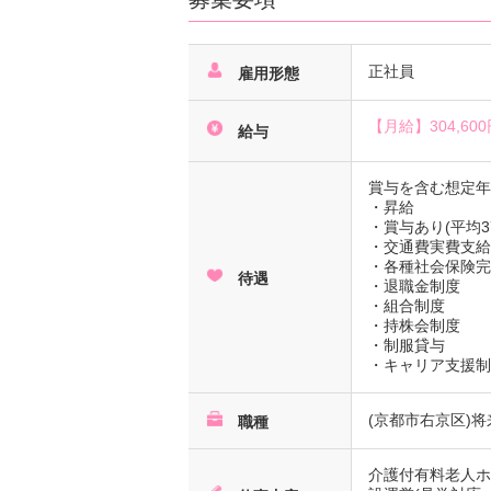
正社員
雇用形態
【月給】
304,60
給与
賞与を含む想定年
・昇給
・賞与あり(平均3
・交通費実費支給(
・各種社会保険
待遇
・退職金制度
・組合制度
・持株会制度
・制服貸与
・キャリア支援
(京都市右京区)
職種
介護付有料老人