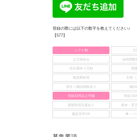
登録の際には以下の数字を教えてください♪
【577】
シフト制
日
土日祝休み
短時間勤務
完全週休２日制
残
無資格歓迎
主婦（
居住＋施設経験あり
施設
月給23万以上可能
時給16
資格取得支援あり
産休・育
施設見学OK
車・バ
募集要項