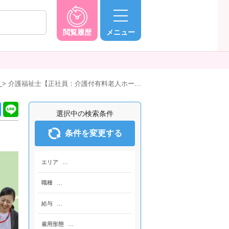
閲覧履歴
メニュー
人
介護福祉士【正社員：介護付有料老人ホー…
選択中の検索条件
条件を変更する
エリア
…
職種
…
給与
…
雇用形態
…