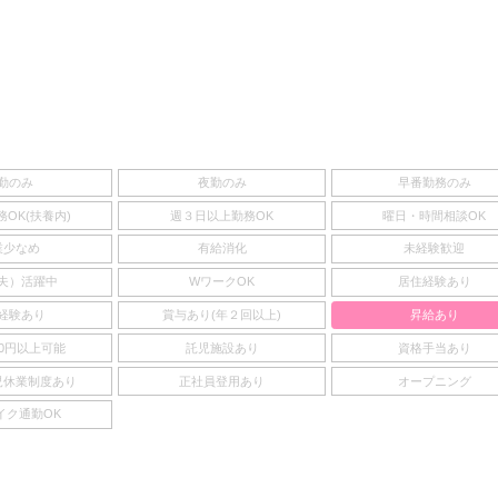
勤のみ
夜勤のみ
早番勤務のみ
OK(扶養内)
週３日以上勤務OK
曜日・時間相談OK
業少なめ
有給消化
未経験歓迎
夫）活躍中
WワークOK
居住経験あり
経験あり
賞与あり(年２回以上)
昇給あり
00円以上可能
託児施設あり
資格手当あり
児休業制度あり
正社員登用あり
オープニング
イク通勤OK