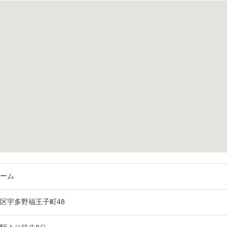
ホーム
区宇多野福王子町48