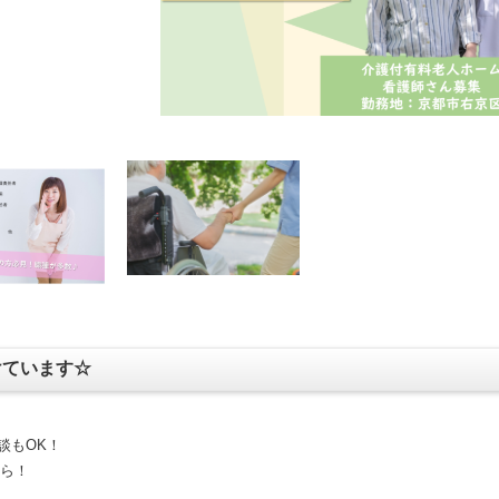
けています☆
談もOK！
ちら！