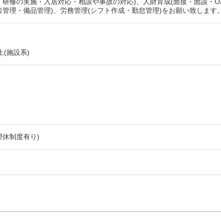
・研修の実施・入居対応・相談や事故の対応)、人財育成(面接・面談・O
小口管理・備品管理)、労務管理(シフト作成・勤怠管理)をお願い致します
(施設系)
望休制度有り)