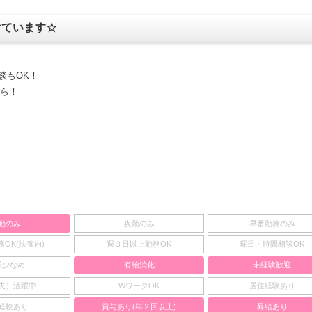
けています☆
談もOK！
ちら！
勤のみ
夜勤のみ
早番勤務のみ
OK(扶養内)
週３日以上勤務OK
曜日・時間相談OK
業少なめ
有給消化
未経験歓迎
夫）活躍中
WワークOK
居住経験あり
経験あり
賞与あり(年２回以上)
昇給あり