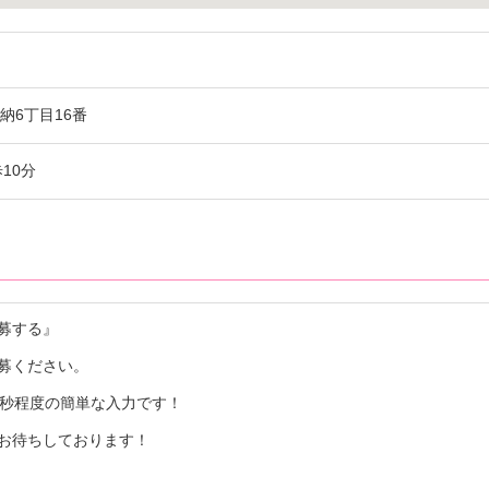
納6丁目16番
10分
募する』
募ください。
0秒程度の簡単な入力です！
お待ちしております！