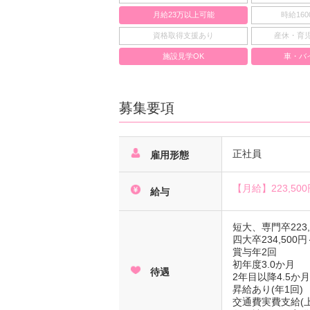
月給23万以上可能
時給16
資格取得支援あり
産休・育
施設見学OK
車・バ
募集要項
正社員
雇用形態
【月給】
223,50
給与
短大、専門卒223,
四大卒234,500
賞与年2回
初年度3.0か月
待遇
2年目以降4.5か
昇給あり(年1回)
交通費実費支給(上限