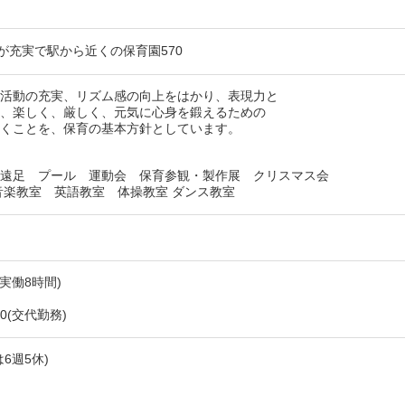
備
生が充実で駅から近くの保育園570
育活動の充実、リズム感の向上をはかり、表現力と
に、楽しく、厳しく、元気に心身を鍛えるための
いくことを、保育の基本方針としています。
 遠足 プール 運動会 保育参観・製作展 クリスマス会
音楽教室 英語教室 体操教室 ダンス教室
0(実働8時間)
00(交代勤務)
6週5休)