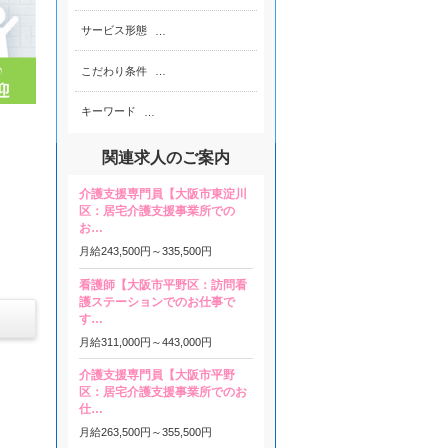
サービス形態
…
こだわり条件
…
キーワード
…
関連求人のご案内
介護支援専門員【大阪市東淀川
区：居宅介護支援事業所での
お…
月給
243,500円～
335,500円
看護師【大阪市平野区：訪問看
護ステーションでのお仕事で
す…
月給
311,000円～
443,000円
介護支援専門員【大阪市平野
区：居宅介護支援事業所でのお
仕…
月給
263,500円～
355,500円