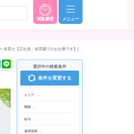
閲覧履歴
メニュー
保育士【正社員：保育園でのお仕事です】(…
選択中の検索条件
条件を変更する
エリア
…
職種
…
給与
…
雇用形態
…