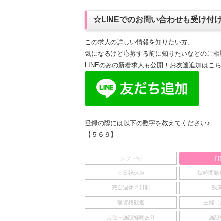
☆LINEでのお問い合わせも受け付
この求人の詳しい情報を知りたい方、
気になるけど応募する前に知りたいなどのご相
LINEのみの新着求人も公開！お友達追加はこ
登録の際には以下の数字を教えてください♪
【５６９】
シフト制
日
土日祝休み
短時間勤務
完全週休２日制
残
無資格歓迎
主婦（
居住＋施設経験あり
施設