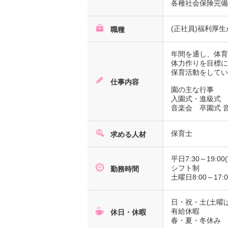
各種社会保険完
(正社員)福利厚
職種
年間を通し、体
体力作りを目標
保育活動をして
仕事内容
園の主な行事
入園式・進級式
音楽会 卒園式 
保育士
求める人材
平日7:30～19:0
シフト制
勤務時間
土曜日8:00～17:
日・祝・土(土曜は
有給休暇
休日・休暇
春・夏・冬休み