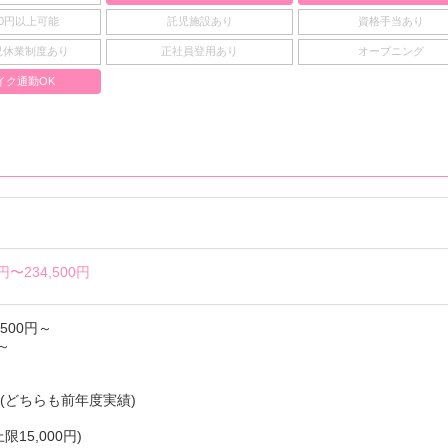
00円以上可能
託児施設あり
資格手当あり
児休業制度あり
正社員登用あり
オープニング
イク通勤OK
0円〜
234,500円
500円～
円～
月(どちらも前年度実績)
15,000円)