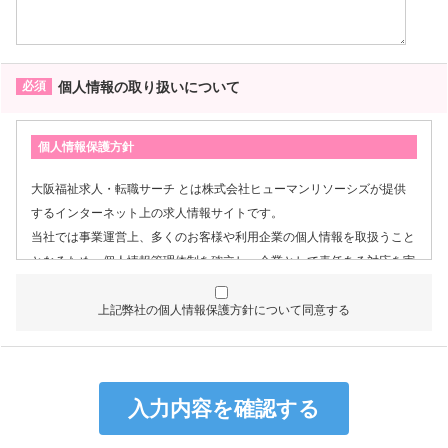
個人情報の取り扱いについて
個人情報保護方針
大阪福祉求人・転職サーチ とは株式会社ヒューマンリソーシズが提供
するインターネット上の求人情報サイトです。
当社では事業運営上、多くのお客様や利用企業の個人情報を取扱うこと
となるため、個人情報管理体制を確立し、企業として責任ある対応を実
現するものとします。
上記弊社の個人情報保護方針について同意する
個人情報は特定された利用目的の達成に必要な範囲で利用し、目的
外利用を行わないものとし、そのための措置を講じます。
個人情報は、適法かつ適正な方法で取得します。
個人情報は、本人の同意なく第三者に提供しません。
個人情報の管理にあたっては、漏洩・滅失・毀損の防止及び是正、