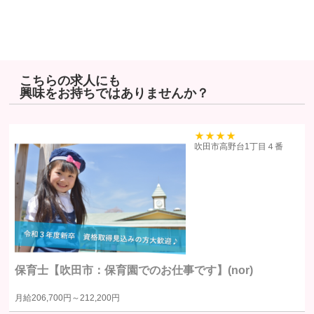
その他の安全管理のために必要かつ適切な措置を講じるよう努めま
す。
個人情報保護に関する法令、国の定める指針、業界規範・慣習、公
序良俗を遵守します。
こちらの求人にも
興味をお持ちではありませんか？
個人情報の取扱いについて
株式会社ヒューマンリソーシズ（以下「当社」といいます）は、当プラ
イバシーポリシーを掲示し、当プライバシーポリシーに準拠して提供さ
39
吹田市高野台1丁目４番
れるサービス（以下「本サービス」といいます）の利用企業・団体等
（以下「利用企業等」といいます）および本サービスをご利用になる方
（以下「ユーザー」といいます）のプライバシーを尊重し、ユーザーの
個人情報の管理に細心の注意を払い、これを取扱うものとします。
個人情報の利用目的
保育士【吹田市：保育園でのお仕事です】(nor)
個人情報の利用目的は以下の通りです。利用目的を超えて利用すること
月給
206,700円～
212,200円
はありません。