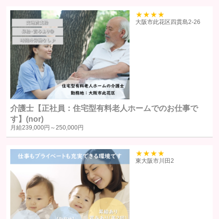
当サイトにおけるユーザーへのサービスの提供
本サービスの利用に伴う連絡・各種お知らせ等の配信・送付
39
大阪市此花区四貫島2‐26
ユーザーの承諾・申込みに基づく、本サービス利用企業等への個人
情報の提供
属性情報･端末情報・位置情報・行動履歴等に基づく広告・コンテン
ツ等の配信・表示、本サービスの提供
本サービスの改善・新規サービスの開発・マーケティング活動
本サービスに関するご意見、お問い合わせの確認・回答
介護士【正社員：住宅型有料老人ホームでのお仕事で
個人情報の第三者への提供
す】(nor)
月給
239,000円～
250,000円
当社は、原則として、ユーザー本人の同意を得ずに個人情報を第三者に
提供しません。提供先・提供情報内容を特定したうえで、ユーザーの同
39
東大阪市川田2
意を得た場合に限り提供します。
提供する個人情報の項目ユーザーから取得した情報（サービス利用
履歴ほか、閲覧・検索・ブックマーク等あらゆる行動履歴に該当す
る情報を含む）のうち、利用目的の達成に必要な範囲の情報項目と