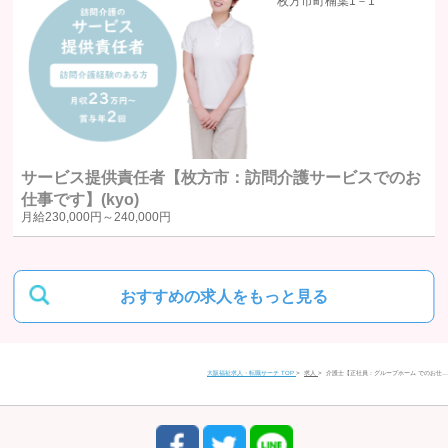
39
枚方市町楠葉1－1
統計処理されたデータの利用
当社は、提供を受けた個人情報をもとに、個人を特定できないよう加工
した統計データを作成することがあります。個人を特定できない統計デ
ータについては、当社は何ら制限なく利用することができるものとしま
す。
サービス提供責任者【枚方市：訪問介護サービスでのお
仕事です】(kyo)
ご質問及びご苦情の窓口
月給
230,000円～
240,000円
当社における個人データの取り扱いに関するご質問やご苦情に関しては
下記の窓口にご連絡ください。
おすすめの求人をもっと見る
住所
〒580-0016
大阪福祉求人・転職サーチ TOP
求人
介護士【正社員：グループホーム でのお仕…
大阪府松原市上田1丁目4-2 富士ビル松原1 201号室
電話番号
0120-958-520
受付時間
9:30〜17:30（平日）