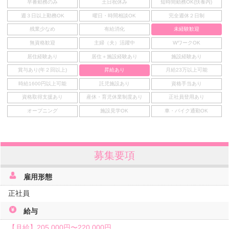
早番勤務のみ
土日祝休み
短時間勤務OK(扶養内)
週３日以上勤務OK
曜日・時間相談OK
完全週休２日制
残業少なめ
有給消化
未経験歓迎
無資格歓迎
主婦（夫）活躍中
WワークOK
居住経験あり
居住＋施設経験あり
施設経験あり
賞与あり(年２回以上)
昇給あり
月給23万以上可能
時給1600円以上可能
託児施設あり
資格手当あり
資格取得支援あり
産休・育児休業制度あり
正社員登用あり
オープニング
施設見学OK
車・バイク通勤OK
募集要項
雇用形態
正社員
給与
【月給】
205,000円〜
220,000円