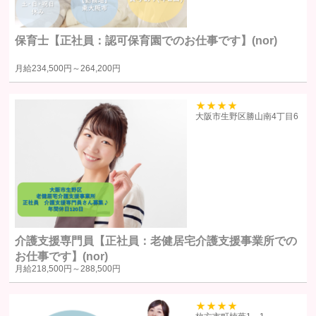
します。
提供の手段又は方法書面もしくは電磁的な方法による送付または送
保育士【正社員：認可保育園でのお仕事です】(nor)
信。ただし、以下の場合は、関係法令に反しない範囲で、ユーザー
の同意なく個人情報を提供することがあります。
月給
234,500円～
264,200円
人の生命、身体又は財産の保護のために必要がある場合であって、
本人の同意を得るのが困難であるとき
39
大阪市生野区勝山南4丁目6
公衆衛生の向上または児童の健全な育成の推進のために特に必要が
ある場合であって、ユーザー本人の承諾を得ることが困難である場
合
国の機関若しくは地方公共団体またはその委託を受けた者が法令の
定める事務を遂行することに対して協力する必要がある場合で、ユ
ーザー本人の同意を得ることによりその事務の遂行に支障を及ぼす
おそれがある場合
裁判所、検察庁、警察またはこれらに準じた権限を有する機関か
介護支援専門員【正社員：老健居宅介護支援事業所での
ら、個人情報についての開示を求められた場合
お仕事です】(nor)
月給
218,500円～
288,500円
ユーザー本人から明示的に第三者への開示または提供を求められた
場合F. 法令により開示または提供が許容されている場合