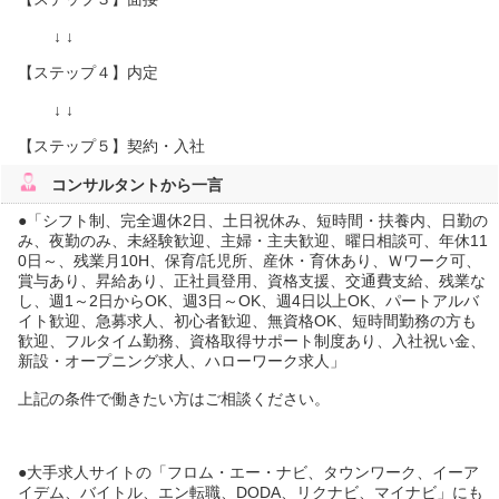
↓ ↓
【ステップ４】内定
↓ ↓
【ステップ５】契約・入社
コンサルタント
から一言
●「シフト制、完全週休2日、土日祝休み、短時間・扶養内、日勤の
み、夜勤のみ、未経験歓迎、主婦・主夫歓迎、曜日相談可、年休11
0日～、残業月10H、保育/託児所、産休・育休あり、Ｗワーク可、
賞与あり、昇給あり、正社員登用、資格支援、交通費支給、残業な
し、週1～2日からOK、週3日～OK、週4日以上OK、パートアルバ
イト歓迎、急募求人、初心者歓迎、無資格OK、短時間勤務の方も
歓迎、フルタイム勤務、資格取得サポート制度あり、入社祝い金、
新設・オープニング求人、ハローワーク求人」
上記の条件で働きたい方はご相談ください。
●大手求人サイトの「フロム・エー・ナビ、タウンワーク、イーア
イデム、バイトル、エン転職、DODA、リクナビ、マイナビ」にも