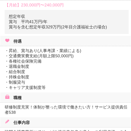
【月給】
230,000円〜
240,000円
想定年収
賞与 平均41万円/年
賞与を含む想定年収329万円(2年目介護福祉士の場合)
待遇
・昇給、賞与あり(人事考課・業績による)
・交通費実費支給(月額上限50,000円)
・各種社会保険完備
・退職金制度
・組合制度
・持株会制度
・制服貸与
・キャリア支援制度等
職種
研修制度充実！体制が整った環境で働きたい方！サービス提供責任
者538
仕事内容