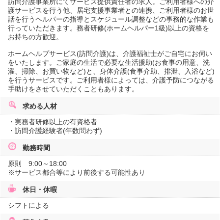
訪問介護事業所にてサービス提供責任者の求人。ご利用者様への介
護サービスを行う他、居宅支援事業者との連携、ご利用者様のお世
話を行うヘルパーの指導とスケジュール調整などの事務的な作業も
行っていただきます。務者研修(ホームヘルパー1級)以上の資格を
お持ちの方歓迎。
ホームヘルプサービス(訪問介護)は、介護福祉士がご自宅にお伺い
をいたします。ご家庭の生活で必要な生活援助(お食事の用意、洗
濯、掃除、お買い物など)と、身体介護(食事介助、排泄、入浴など)
を行うサービスです。ご利用者様によっては、介護予防につながる
手助けをさせていただくこともあります。
求める人材
・実務者研修以上の有資格者
・訪問介護経験者(年数問わず)
勤務時間
原則 9:00～18:00
※サービス都合等により前後する可能性あり
休日・休暇
シフトによる