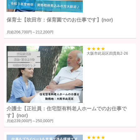
個人情報の利用目的
保育士【吹田市：保育園でのお仕事です】(nor)
個人情報の利用目的は以下の通りです。利用目的を超えて利用すること
月給
206,700円～
212,200円
はありません。
当サイトにおけるユーザーへのサービスの提供
本サービスの利用に伴う連絡・各種お知らせ等の配信・送付
39
大阪市此花区四貫島2‐26
ユーザーの承諾・申込みに基づく、本サービス利用企業等への個人
情報の提供
属性情報･端末情報・位置情報・行動履歴等に基づく広告・コンテン
ツ等の配信・表示、本サービスの提供
本サービスの改善・新規サービスの開発・マーケティング活動
本サービスに関するご意見、お問い合わせの確認・回答
介護士【正社員：住宅型有料老人ホームでのお仕事で
個人情報の第三者への提供
す】(nor)
月給
239,000円～
250,000円
当社は、原則として、ユーザー本人の同意を得ずに個人情報を第三者に
提供しません。提供先・提供情報内容を特定したうえで、ユーザーの同