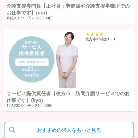
裁判所、検察庁、警察またはこれらに準じた権限を有する機関か
介護支援専門員【正社員：老健居宅介護支援事業所での
ら、個人情報についての開示を求められた場合
お仕事です】(nor)
月給
218,500円～
288,500円
ユーザー本人から明示的に第三者への開示または提供を求められた
場合F. 法令により開示または提供が許容されている場合
39
枚方市町楠葉1－1
統計処理されたデータの利用
当社は、提供を受けた個人情報をもとに、個人を特定できないよう加工
した統計データを作成することがあります。個人を特定できない統計デ
ータについては、当社は何ら制限なく利用することができるものとしま
す。
サービス提供責任者【枚方市：訪問介護サービスでのお
仕事です】(kyo)
ご質問及びご苦情の窓口
月給
230,000円～
240,000円
当社における個人データの取り扱いに関するご質問やご苦情に関しては
下記の窓口にご連絡ください。
おすすめの求人をもっと見る