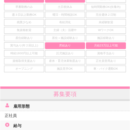
早番勤務のみ
土日祝休み
短時間勤務OK(扶養内)
週３日以上勤務OK
曜日・時間相談OK
完全週休２日制
残業少なめ
有給消化
未経験歓迎
無資格歓迎
主婦（夫）活躍中
WワークOK
居住経験あり
居住＋施設経験あり
施設経験あり
賞与あり(年２回以上)
昇給あり
月給23万以上可能
時給1600円以上可能
託児施設あり
資格手当あり
資格取得支援あり
産休・育児休業制度あり
正社員登用あり
オープニング
施設見学OK
車・バイク通勤OK
募集要項
雇用形態
正社員
給与