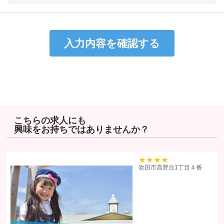
個人情報は特定された利用目的の達成に必要な範囲で利用し、目的
外利用を行わないものとし、そのための措置を講じます。
個人情報は、適法かつ適正な方法で取得します。
個人情報は、本人の同意なく第三者に提供しません。
個人情報の管理にあたっては、漏洩・滅失・毀損の防止及び是正、
その他の安全管理のために必要かつ適切な措置を講じるよう努めま
す。
個人情報保護に関する法令、国の定める指針、業界規範・慣習、公
序良俗を遵守します。
こちらの求人にも
興味をお持ちではありませんか？
個人情報の取扱いについて
株式会社ヒューマンリソーシズ（以下「当社」といいます）は、当プラ
イバシーポリシーを掲示し、当プライバシーポリシーに準拠して提供さ
39
吹田市高野台1丁目４番
れるサービス（以下「本サービス」といいます）の利用企業・団体等
（以下「利用企業等」といいます）および本サービスをご利用になる方
（以下「ユーザー」といいます）のプライバシーを尊重し、ユーザーの
個人情報の管理に細心の注意を払い、これを取扱うものとします。