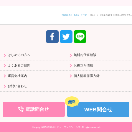
住所
〒580-0016
大阪福祉求人・転職サーチ TOP
求人
サービス提供責任者【正社員：訪問介護で…
大阪府松原市上田1丁目4-2 富士ビル松原1 201号室
電話番号
0120-958-520
受付時間
9:30〜17:30（平日）
はじめての方へ
無料お仕事相談
よくあるご質問
お役立ち情報
運営会社案内
個人情報保護方針
お問い合わせ
WEB問合せ
電話問合せ
Copyright 2026 株式会社ヒューマンリソーシズ. All rights reserved.