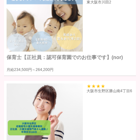
39
東大阪市川田2
意を得た場合に限り提供します。
提供する個人情報の項目ユーザーから取得した情報（サービス利用
履歴ほか、閲覧・検索・ブックマーク等あらゆる行動履歴に該当す
る情報を含む）のうち、利用目的の達成に必要な範囲の情報項目と
します。
提供の手段又は方法書面もしくは電磁的な方法による送付または送
保育士【正社員：認可保育園でのお仕事です】(nor)
信。ただし、以下の場合は、関係法令に反しない範囲で、ユーザー
の同意なく個人情報を提供することがあります。
月給
234,500円～
264,200円
人の生命、身体又は財産の保護のために必要がある場合であって、
本人の同意を得るのが困難であるとき
39
大阪市生野区勝山南4丁目6
公衆衛生の向上または児童の健全な育成の推進のために特に必要が
ある場合であって、ユーザー本人の承諾を得ることが困難である場
合
国の機関若しくは地方公共団体またはその委託を受けた者が法令の
定める事務を遂行することに対して協力する必要がある場合で、ユ
ーザー本人の同意を得ることによりその事務の遂行に支障を及ぼす
おそれがある場合