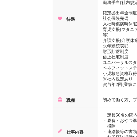
職務手当(社内規定に
確定拠出年金制
社会保険完備
待遇
入社時傷病時休暇
育児支援(マタニ
等)
介護支援(介護休
永年勤続表彰
財形貯蓄制度
借上社宅制度
ユニバーサルス
ベネフィットステ
小児救急資格取
※社内規定あり
賞与年2回(業績に
初めて働く方、ブ
職種
・定員50名の院
・昼食・おやつ
・掃除
・連絡帳等の書
仕事内容