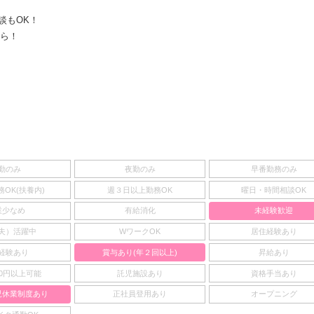
談もOK！
ちら！
勤のみ
夜勤のみ
早番勤務のみ
OK(扶養内)
週３日以上勤務OK
曜日・時間相談OK
業少なめ
有給消化
未経験歓迎
夫）活躍中
WワークOK
居住経験あり
経験あり
賞与あり(年２回以上)
昇給あり
00円以上可能
託児施設あり
資格手当あり
児休業制度あり
正社員登用あり
オープニング