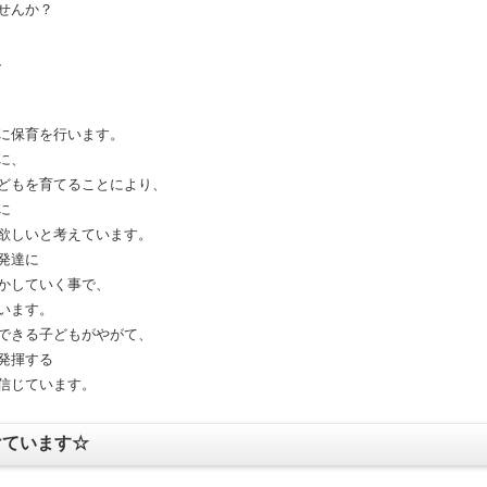
せんか？
、
に保育を行います。
に、
どもを育てることにより、
に
欲しいと考えています。
発達に
かしていく事で、
います。
できる子どもがやがて、
発揮する
信じています。
けています☆