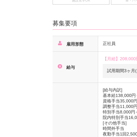
施設見学OK
車・バ
募集要項
正社員
雇用形態
【月給】
208,00
給与
試用期間3ヶ月(
[給与内訳]
基本給138,000円
資格手当35,000円
調整手当11,000円
特別手当8,000円～
院内特別手当16,0
[その他手当]
時間外手当
夜勤手当1回2,5