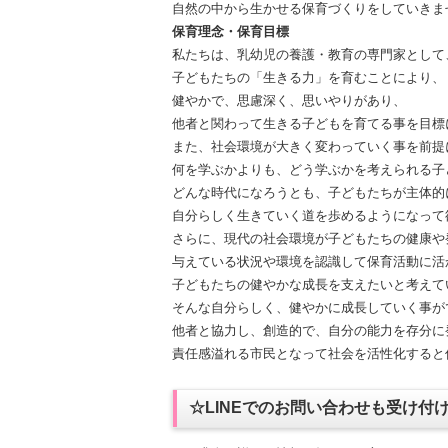
自然の中から生かせる保育づくりをしていきま
保育理念・保育目標
私たちは、乳幼児の養護・教育の専門家として
子どもたちの「生きる力」を育むことにより、
健やかで、思慮深く、思いやりがあり、
他者と関わって生きる子どもを育てる事を目標
また、社会環境が大きく変わっていく事を前提
何を学ぶかよりも、どう学ぶかを考えられる子
どんな時代になろうとも、子どもたちが主体的
自分らしく生きていく道を歩めるようになって
さらに、現代の社会環境が子どもたちの健康や
与えている状況や環境を認識して保育活動に活
子どもたちの健やかな成長を支えたいと考えて
そんな自分らしく、健やかに成長していく事が
他者と協力し、創造的で、自分の能力を存分に
責任感溢れる市民となって社会を活性化すると
☆LINEでのお問い合わせも受け付