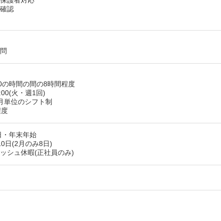
の保護者対応
調確認
不問
9:00の時間の間の8時間程度
:00(火・週1回)
か月単位のシフト制
程度
日・年末年始
0日(2月のみ8日)
ッシュ休暇(正社員のみ)