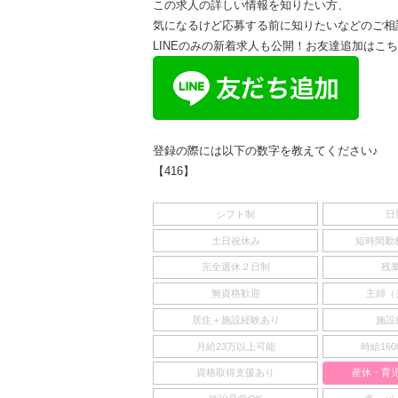
この求人の詳しい情報を知りたい方、
気になるけど応募する前に知りたいなどのご相
LINEのみの新着求人も公開！お友達追加はこ
登録の際には以下の数字を教えてください♪
【416】
シフト制
日
土日祝休み
短時間勤務
完全週休２日制
残
無資格歓迎
主婦（
居住＋施設経験あり
施設
月給23万以上可能
時給16
資格取得支援あり
産休・育