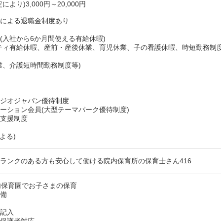
より)3,000円～20,000円
度による退職金制度あり
(入社から6か月間使える有給休暇)
ティ有給休暇、産前・産後休業、育児休業、子の看護休暇、時短勤務制
業、介護短時間勤務制度等)
タジオジャパン優待制度
ーション会員(大型テーマパーク優待制度)
得支援制度
よる)
ランクのある方も安心して働ける院内保育所の保育士さん416
内保育園でお子さまの保育
準備
類記入