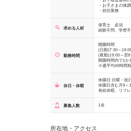
・お子様送迎時
・お子さまの体
・担任業務
保育士 必須
求める人材
経験不問、学歴
開園時間
(日勤)7:30～1
(夜勤)19:00～翌8
勤務時間
開園時間内で1
※週平均40時間
休園日:日曜・祝
休園日含む月9～1
休日・休暇
有給休暇、リフレ
1名
募集人数
所在地・アクセス