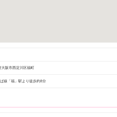
設
府
大阪市
西淀川区福町
ば線「福」駅より徒歩約8分