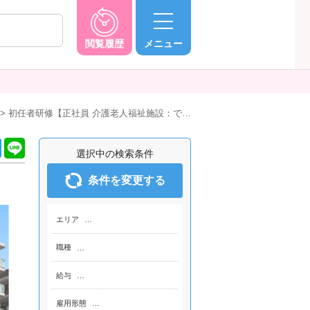
閲覧履歴
メニュー
初任者研修【正社員 介護老人福祉施設：で…
選択中の検索条件
条件を変更する
エリア
…
職種
…
給与
…
雇用形態
…