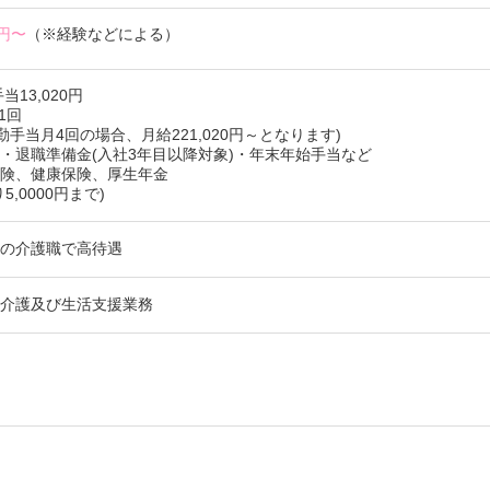
0円〜
（※経験などによる）
13,020円
/1回
勤手当月4回の場合、月給221,020円～となります)
・退職準備金(入社3年目以降対象)・年末年始手当など
保険、健康保険、厚生年金
,0000円まで)
設の介護職で高待遇
体介護及び生活支援業務