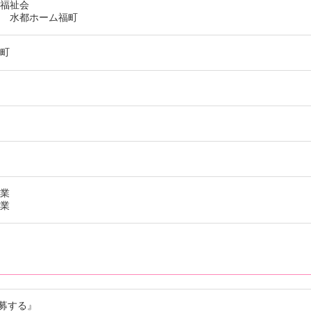
蓉福祉会
設 水都ホーム福町
勢町
事業
事業
募する』