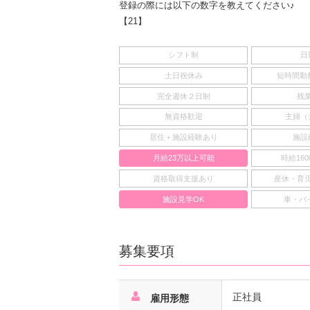
登録の際には以下の数字を教えてください♪
【21】
シフト制
日
土日祝休み
短時間勤務
完全週休２日制
残
無資格歓迎
主婦（
居住＋施設経験あり
施設
月給23万以上可能
時給16
資格取得支援あり
産休・育
施設見学OK
車・バ
募集要項
正社員
雇用形態