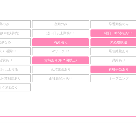
勤のみ
夜勤のみ
早番勤務のみ
OK(扶養内)
週３日以上勤務OK
曜日・時間相談OK
業少なめ
有給消化
未経験歓迎
夫）活躍中
WワークOK
居住経験あり
経験あり
賞与あり(年２回以上)
昇給あり
00円以上可能
託児施設あり
資格手当あり
児休業制度あり
正社員登用あり
オープニング
イク通勤OK