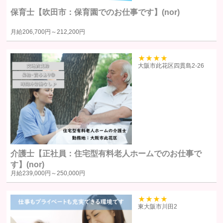
個人情報の利用目的
保育士【吹田市：保育園でのお仕事です】(nor)
個人情報の利用目的は以下の通りです。利用目的を超えて利用すること
月給
206,700円～
212,200円
はありません。
当サイトにおけるユーザーへのサービスの提供
本サービスの利用に伴う連絡・各種お知らせ等の配信・送付
39
大阪市此花区四貫島2‐26
ユーザーの承諾・申込みに基づく、本サービス利用企業等への個人
情報の提供
属性情報･端末情報・位置情報・行動履歴等に基づく広告・コンテン
ツ等の配信・表示、本サービスの提供
本サービスの改善・新規サービスの開発・マーケティング活動
本サービスに関するご意見、お問い合わせの確認・回答
介護士【正社員：住宅型有料老人ホームでのお仕事で
個人情報の第三者への提供
す】(nor)
月給
239,000円～
250,000円
当社は、原則として、ユーザー本人の同意を得ずに個人情報を第三者に
提供しません。提供先・提供情報内容を特定したうえで、ユーザーの同
39
東大阪市川田2
意を得た場合に限り提供します。