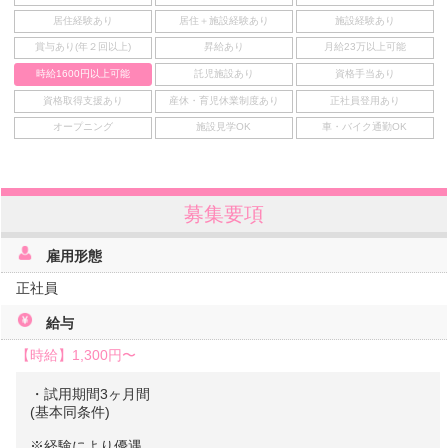
居住経験あり
居住＋施設経験あり
施設経験あり
賞与あり(年２回以上)
昇給あり
月給23万以上可能
時給1600円以上可能
託児施設あり
資格手当あり
資格取得支援あり
産休・育児休業制度あり
正社員登用あり
オープニング
施設見学OK
車・バイク通勤OK
募集要項
雇用形態
正社員
給与
【時給】
1,300円〜
・試用期間3ヶ月間
(基本同条件)
※経験により優遇