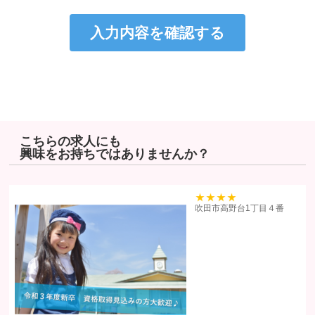
個人情報は、適法かつ適正な方法で取得します。
個人情報は、本人の同意なく第三者に提供しません。
個人情報の管理にあたっては、漏洩・滅失・毀損の防止及び是正、
その他の安全管理のために必要かつ適切な措置を講じるよう努めま
す。
個人情報保護に関する法令、国の定める指針、業界規範・慣習、公
序良俗を遵守します。
こちらの求人にも
興味をお持ちではありませんか？
個人情報の取扱いについて
株式会社ヒューマンリソーシズ（以下「当社」といいます）は、当プラ
イバシーポリシーを掲示し、当プライバシーポリシーに準拠して提供さ
39
吹田市高野台1丁目４番
れるサービス（以下「本サービス」といいます）の利用企業・団体等
（以下「利用企業等」といいます）および本サービスをご利用になる方
（以下「ユーザー」といいます）のプライバシーを尊重し、ユーザーの
個人情報の管理に細心の注意を払い、これを取扱うものとします。