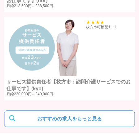
お仕事です】(nor)
月給
218,500円～
288,500円
ユーザー本人から明示的に第三者への開示または提供を求められた
場合F. 法令により開示または提供が許容されている場合
39
枚方市町楠葉1－1
統計処理されたデータの利用
当社は、提供を受けた個人情報をもとに、個人を特定できないよう加工
した統計データを作成することがあります。個人を特定できない統計デ
ータについては、当社は何ら制限なく利用することができるものとしま
す。
サービス提供責任者【枚方市：訪問介護サービスでのお
仕事です】(kyo)
ご質問及びご苦情の窓口
月給
230,000円～
240,000円
当社における個人データの取り扱いに関するご質問やご苦情に関しては
下記の窓口にご連絡ください。
おすすめの求人をもっと見る
住所
〒580-0016