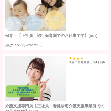
提供する個人情報の項目ユーザーから取得した情報（サービス利用
履歴ほか、閲覧・検索・ブックマーク等あらゆる行動履歴に該当す
る情報を含む）のうち、利用目的の達成に必要な範囲の情報項目と
します。
提供の手段又は方法書面もしくは電磁的な方法による送付または送
保育士【正社員：認可保育園でのお仕事です】(nor)
信。ただし、以下の場合は、関係法令に反しない範囲で、ユーザー
の同意なく個人情報を提供することがあります。
月給
234,500円～
264,200円
人の生命、身体又は財産の保護のために必要がある場合であって、
本人の同意を得るのが困難であるとき
39
大阪市生野区勝山南4丁目6
公衆衛生の向上または児童の健全な育成の推進のために特に必要が
ある場合であって、ユーザー本人の承諾を得ることが困難である場
合
国の機関若しくは地方公共団体またはその委託を受けた者が法令の
定める事務を遂行することに対して協力する必要がある場合で、ユ
ーザー本人の同意を得ることによりその事務の遂行に支障を及ぼす
おそれがある場合
裁判所、検察庁、警察またはこれらに準じた権限を有する機関か
介護支援専門員【正社員：老健居宅介護支援事業所での
ら、個人情報についての開示を求められた場合