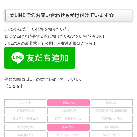
☆LINEでのお問い合わせも受け付けています☆
この求人の詳しい情報を知りたい方、
気になるけど応募する前に知りたいなどのご相談もOK！
LINEのみの新着求人も公開！お友達追加はこちら！
登録の際には以下の数字を教えてください♪
【１２８】
シフト制
日勤のみ
夜勤のみ
早番勤務のみ
土日祝休み
短時間勤務OK(扶養内)
週３日以上勤務OK
曜日・時間相談OK
完全週休２日制
残業少なめ
有給消化
未経験歓迎
無資格歓迎
主婦（夫）活躍中
WワークOK