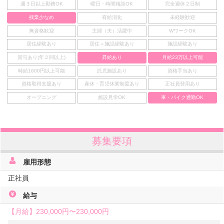
週３日以上勤務OK
曜日・時間相談OK
完全週休２日制
残業少なめ
有給消化
未経験歓迎
無資格歓迎
主婦（夫）活躍中
WワークOK
居住経験あり
居住＋施設経験あり
施設経験あり
賞与あり(年２回以上)
昇給あり
月給23万以上可能
時給1600円以上可能
託児施設あり
資格手当あり
資格取得支援あり
産休・育児休業制度あり
正社員登用あり
オープニング
施設見学OK
車・バイク通勤OK
募集要項
雇用形態
正社員
給与
【月給】
230,000円〜
230,000円