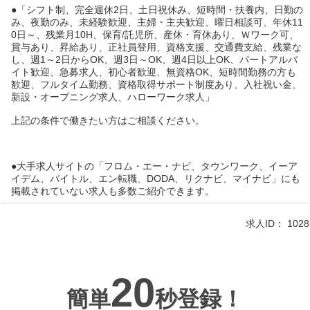
●「シフト制、完全週休2日、土日祝休み、短時間・扶養内、日勤の
み、夜勤のみ、未経験歓迎、主婦・主夫歓迎、曜日相談可、年休11
0日～、残業月10H、保育/託児所、産休・育休あり、Ｗワーク可、
賞与あり、昇給あり、正社員登用、資格支援、交通費支給、残業な
し、週1～2日からOK、週3日～OK、週4日以上OK、パートアルバ
イト歓迎、急募求人、初心者歓迎、無資格OK、短時間勤務の方も
歓迎、フルタイム勤務、資格取得サポート制度あり、入社祝い金、
新設・オープニング求人、ハローワーク求人」
上記の条件で働きたい方はご相談ください。
●大手求人サイトの「フロム・エー・ナビ、タウンワーク、イーア
イデム、バイトル、エン転職、DODA、リクナビ、マイナビ」にも
掲載されていない求人も多数ご紹介できます。
求人ID：
1028
20
簡単
秒登録！