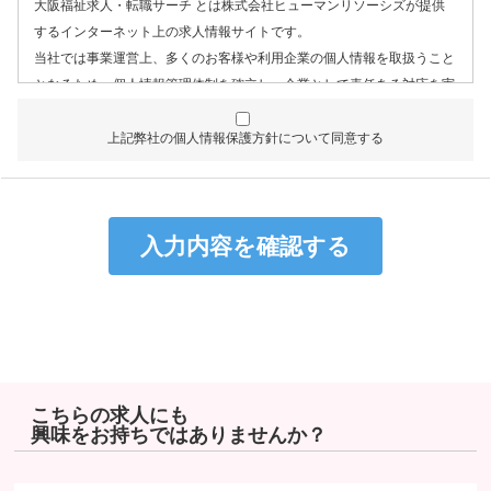
大阪福祉求人・転職サーチ とは株式会社ヒューマンリソーシズが提供
するインターネット上の求人情報サイトです。
当社では事業運営上、多くのお客様や利用企業の個人情報を取扱うこと
となるため、個人情報管理体制を確立し、企業として責任ある対応を実
現するものとします。
上記弊社の個人情報保護方針について同意する
個人情報は特定された利用目的の達成に必要な範囲で利用し、目的
外利用を行わないものとし、そのための措置を講じます。
個人情報は、適法かつ適正な方法で取得します。
個人情報は、本人の同意なく第三者に提供しません。
個人情報の管理にあたっては、漏洩・滅失・毀損の防止及び是正、
その他の安全管理のために必要かつ適切な措置を講じるよう努めま
す。
個人情報保護に関する法令、国の定める指針、業界規範・慣習、公
序良俗を遵守します。
こちらの求人にも
興味をお持ちではありませんか？
個人情報の取扱いについて
株式会社ヒューマンリソーシズ（以下「当社」といいます）は、当プラ