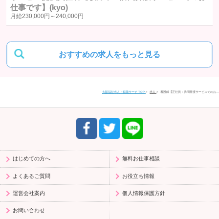
仕事です】(kyo)
ご質問及びご苦情の窓口
月給
230,000円～
240,000円
当社における個人データの取り扱いに関するご質問やご苦情に関しては
下記の窓口にご連絡ください。
おすすめの求人をもっと見る
住所
〒580-0016
大阪福祉求人・転職サーチ TOP
求人
看護師【正社員：訪問看護サービスでのお…
大阪府松原市上田1丁目4-2 富士ビル松原1 201号室
電話番号
0120-958-520
受付時間
9:30〜17:30（平日）
はじめての方へ
無料お仕事相談
よくあるご質問
お役立ち情報
運営会社案内
個人情報保護方針
お問い合わせ