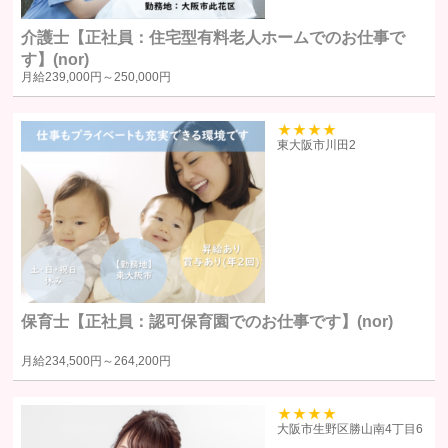
介護士【正社員：住宅型有料老人ホームでのお仕事で
個人情報の第三者への提供
す】(nor)
月給
239,000円～
250,000円
当社は、原則として、ユーザー本人の同意を得ずに個人情報を第三者に
提供しません。提供先・提供情報内容を特定したうえで、ユーザーの同
39
東大阪市川田2
意を得た場合に限り提供します。
提供する個人情報の項目ユーザーから取得した情報（サービス利用
履歴ほか、閲覧・検索・ブックマーク等あらゆる行動履歴に該当す
る情報を含む）のうち、利用目的の達成に必要な範囲の情報項目と
します。
提供の手段又は方法書面もしくは電磁的な方法による送付または送
保育士【正社員：認可保育園でのお仕事です】(nor)
信。ただし、以下の場合は、関係法令に反しない範囲で、ユーザー
の同意なく個人情報を提供することがあります。
月給
234,500円～
264,200円
人の生命、身体又は財産の保護のために必要がある場合であって、
本人の同意を得るのが困難であるとき
39
大阪市生野区勝山南4丁目6
公衆衛生の向上または児童の健全な育成の推進のために特に必要が