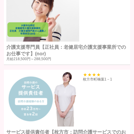
ある場合であって、ユーザー本人の承諾を得ることが困難である場
合
国の機関若しくは地方公共団体またはその委託を受けた者が法令の
定める事務を遂行することに対して協力する必要がある場合で、ユ
ーザー本人の同意を得ることによりその事務の遂行に支障を及ぼす
おそれがある場合
裁判所、検察庁、警察またはこれらに準じた権限を有する機関か
介護支援専門員【正社員：老健居宅介護支援事業所での
ら、個人情報についての開示を求められた場合
お仕事です】(nor)
月給
218,500円～
288,500円
ユーザー本人から明示的に第三者への開示または提供を求められた
場合F. 法令により開示または提供が許容されている場合
39
枚方市町楠葉1－1
統計処理されたデータの利用
当社は、提供を受けた個人情報をもとに、個人を特定できないよう加工
した統計データを作成することがあります。個人を特定できない統計デ
ータについては、当社は何ら制限なく利用することができるものとしま
す。
サービス提供責任者【枚方市：訪問介護サービスでのお