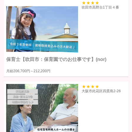
イバシーポリシーを掲示し、当プライバシーポリシーに準拠して提供さ
39
吹田市高野台1丁目４番
れるサービス（以下「本サービス」といいます）の利用企業・団体等
（以下「利用企業等」といいます）および本サービスをご利用になる方
（以下「ユーザー」といいます）のプライバシーを尊重し、ユーザーの
個人情報の管理に細心の注意を払い、これを取扱うものとします。
個人情報の利用目的
保育士【吹田市：保育園でのお仕事です】(nor)
個人情報の利用目的は以下の通りです。利用目的を超えて利用すること
月給
206,700円～
212,200円
はありません。
当サイトにおけるユーザーへのサービスの提供
本サービスの利用に伴う連絡・各種お知らせ等の配信・送付
39
大阪市此花区四貫島2‐26
ユーザーの承諾・申込みに基づく、本サービス利用企業等への個人
情報の提供
属性情報･端末情報・位置情報・行動履歴等に基づく広告・コンテン
ツ等の配信・表示、本サービスの提供
本サービスの改善・新規サービスの開発・マーケティング活動
本サービスに関するご意見、お問い合わせの確認・回答