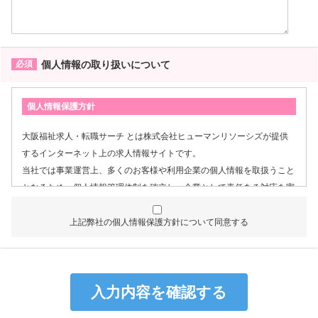
個人情報の取り扱いについて
個人情報保護方針
大阪福祉求人・転職サーチ とは株式会社ヒューマンリソーシズが提供
するインターネット上の求人情報サイトです。
当社では事業運営上、多くのお客様や利用企業の個人情報を取扱うこと
となるため、個人情報管理体制を確立し、企業として責任ある対応を実
現するものとします。
上記弊社の個人情報保護方針について同意する
個人情報は特定された利用目的の達成に必要な範囲で利用し、目的
外利用を行わないものとし、そのための措置を講じます。
個人情報は、適法かつ適正な方法で取得します。
個人情報は、本人の同意なく第三者に提供しません。
個人情報の管理にあたっては、漏洩・滅失・毀損の防止及び是正、