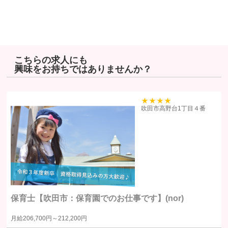
その他の安全管理のために必要かつ適切な措置を講じるよう努めま
す。
個人情報保護に関する法令、国の定める指針、業界規範・慣習、公
序良俗を遵守します。
こちらの求人にも
興味をお持ちではありませんか？
個人情報の取扱いについて
株式会社ヒューマンリソーシズ（以下「当社」といいます）は、当プラ
イバシーポリシーを掲示し、当プライバシーポリシーに準拠して提供さ
39
吹田市高野台1丁目４番
れるサービス（以下「本サービス」といいます）の利用企業・団体等
（以下「利用企業等」といいます）および本サービスをご利用になる方
（以下「ユーザー」といいます）のプライバシーを尊重し、ユーザーの
個人情報の管理に細心の注意を払い、これを取扱うものとします。
個人情報の利用目的
保育士【吹田市：保育園でのお仕事です】(nor)
個人情報の利用目的は以下の通りです。利用目的を超えて利用すること
月給
206,700円～
212,200円
はありません。