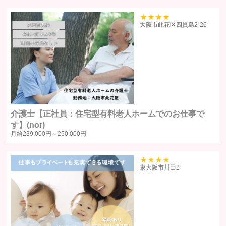
当サイトにおけるユーザーへのサービスの提供
本サービスの利用に伴う連絡・各種お知らせ等の配信・送付
39
大阪市此花区四貫島2‐26
ユーザーの承諾・申込みに基づく、本サービス利用企業等への個人
情報の提供
属性情報･端末情報・位置情報・行動履歴等に基づく広告・コンテン
ツ等の配信・表示、本サービスの提供
本サービスの改善・新規サービスの開発・マーケティング活動
本サービスに関するご意見、お問い合わせの確認・回答
介護士【正社員：住宅型有料老人ホームでのお仕事で
個人情報の第三者への提供
す】(nor)
月給
239,000円～
250,000円
当社は、原則として、ユーザー本人の同意を得ずに個人情報を第三者に
提供しません。提供先・提供情報内容を特定したうえで、ユーザーの同
39
東大阪市川田2
意を得た場合に限り提供します。
提供する個人情報の項目ユーザーから取得した情報（サービス利用
履歴ほか、閲覧・検索・ブックマーク等あらゆる行動履歴に該当す
る情報を含む）のうち、利用目的の達成に必要な範囲の情報項目と