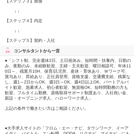
【ステップ３】面接
↓ ↓
【ステップ４】内定
↓ ↓
【ステップ５】契約・入社
コンサルタント
から一言
●「シフト制、完全週休2日、土日祝休み、短時間・扶養内、日勤の
み、夜勤のみ、未経験歓迎、主婦・主夫歓迎、曜日相談可、年休11
0日～、残業月10H、保育/託児所、産休・育休あり、Ｗワーク可、
賞与あり、昇給あり、正社員登用、資格支援、交通費支給、残業な
し、週1～2日からOK、週3日～OK、週4日以上OK、パートアルバ
イト歓迎、急募求人、初心者歓迎、無資格OK、短時間勤務の方も
歓迎、フルタイム勤務、資格取得サポート制度あり、入社祝い金、
新設・オープニング求人、ハローワーク求人」
上記の条件で働きたい方はご相談ください。
●大手求人サイトの「フロム・エー・ナビ、タウンワーク、イーア
イデム、バイトル、エン転職、DODA、リクナビ、マイナビ」にも