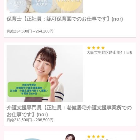
します。
提供の手段又は方法書面もしくは電磁的な方法による送付または送
保育士【正社員：認可保育園でのお仕事です】(nor)
信。ただし、以下の場合は、関係法令に反しない範囲で、ユーザー
の同意なく個人情報を提供することがあります。
月給
234,500円～
264,200円
人の生命、身体又は財産の保護のために必要がある場合であって、
本人の同意を得るのが困難であるとき
39
大阪市生野区勝山南4丁目6
公衆衛生の向上または児童の健全な育成の推進のために特に必要が
ある場合であって、ユーザー本人の承諾を得ることが困難である場
合
国の機関若しくは地方公共団体またはその委託を受けた者が法令の
定める事務を遂行することに対して協力する必要がある場合で、ユ
ーザー本人の同意を得ることによりその事務の遂行に支障を及ぼす
おそれがある場合
裁判所、検察庁、警察またはこれらに準じた権限を有する機関か
介護支援専門員【正社員：老健居宅介護支援事業所での
ら、個人情報についての開示を求められた場合
お仕事です】(nor)
月給
218,500円～
288,500円
ユーザー本人から明示的に第三者への開示または提供を求められた
場合F. 法令により開示または提供が許容されている場合