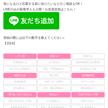
気になるけど応募する前に知りたいなどのご相談もOK！
LINEのみの新着求人も公開！お友達追加はこちら！
登録の際には以下の数字を教えてください♪
【1014】
シフト制
日勤のみ
夜勤のみ
早番勤務のみ
土日祝休み
短時間勤務OK(扶養内)
週３日以上勤務OK
曜日・時間相談OK
完全週休２日制
残業少なめ
有給消化
未経験歓迎
無資格歓迎
主婦（夫）活躍中
WワークOK
居住経験あり
居住＋施設経験あり
施設経験あり
賞与あり(年２回以上)
昇給あり
月給23万以上可能
時給1600円以上可能
託児施設あり
資格手当あり
資格取得支援あり
産休・育児休業制度あり
正社員登用あり